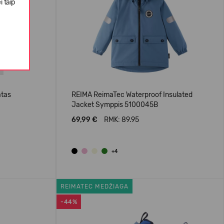
i taip
atas
REIMA ReimaTec Waterproof Insulated
Jacket Symppis 5100045B
69,99 €
RMK: 89.95
+4
REIMATEC MEDŽIAGA
-44%