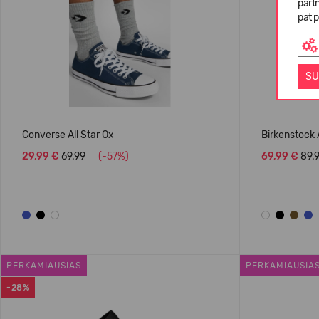
partn
pat p
SU
Converse All Star Ox
Birkenstock 
29,99 €
69.99
(-57%)
69,99 €
89.
PERKAMIAUSIAS
PERKAMIAUSIA
-28%