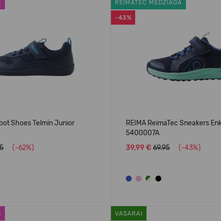
S
REIMATEC MEDŽIAGA
-43%
oot Shoes Telmin Junior
REIMA ReimaTec Sneakers En
5400007A
95
(-62%)
39,99 €
69.95
(-43%)
S
VASARAI