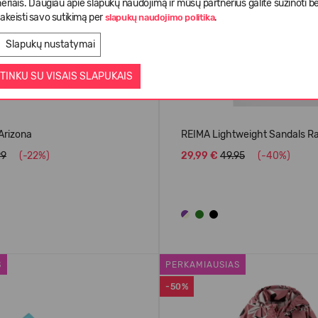
eriais. Daugiau apie slapukų naudojimą ir mūsų partnerius galite sužinoti be
akeisti savo sutikimą per
.
slapukų naudojimo politika
Slapukų nustatymai
TINKU SU VISAIS SLAPUKAIS
Arizona
REIMA Lightweight Sandals R
99
(-22%)
29,99 €
49.95
(-40%)
S
PERKAMIAUSIAS
-50%