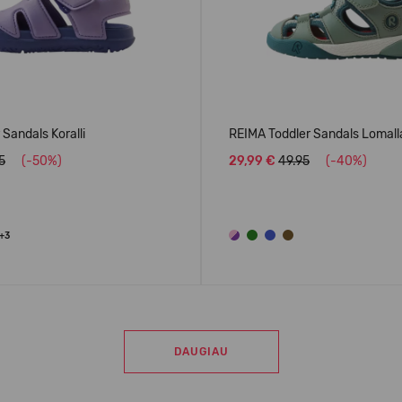
Sandals Koralli
REIMA Toddler Sandals Lomal
5
(-50%)
29,99 €
49.95
(-40%)
+3
DAUGIAU