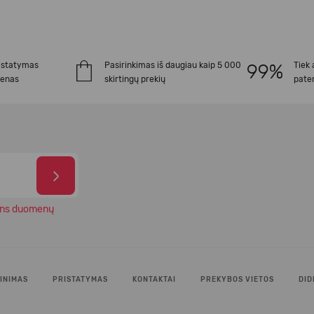
istatymas
Pasirinkimas iš daugiau kaip 5 000
Tiek 
ienas
skirtingų prekių
paten
ns duomenų
INIMAS
PRISTATYMAS
KONTAKTAI
PREKYBOS VIETOS
DID