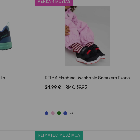
PERKAMIAUSIAS
kka
REIMA Machine-Washable Sneakers Ekana
24,99 €
RMK: 39.95
+2
REIMATEC MEDŽIAGA