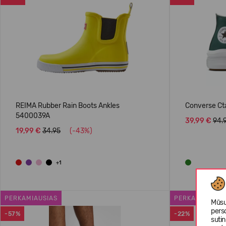
REIMA Rubber Rain Boots Ankles
Converse Ct
5400039A
39,99 €
94.
19,99 €
34.95
(-43%)
+1
PERKAMIAUSIAS
PERKAMIAUSIA
Mūsų
pers
-57%
-22%
suti