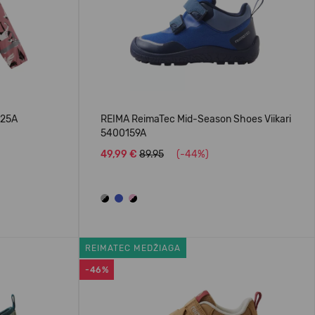
025A
REIMA ReimaTec Mid-Season Shoes Viikari
5400159A
49,99 €
89.95
(-44%)
REIMATEC MEDŽIAGA
-46%