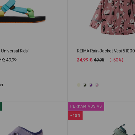
 Universal Kids'
REIMA Rain Jacket Vesi 5100
K: 49.99
24,99 €
49.95
(-50%)
+1
PERKAMIAUSIAS
-40%