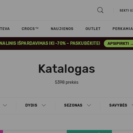
SEKTI 
TEVA
CROCS™
NAUJIENOS
OUTLET
PERKAMIA
INALINIS IŠPARDAVIMAS IKI -70% – PASKUBĖKITE!
APSIPIRKTI 
Katalogas
5398 prekės
DYDIS
SEZONAS
SAVYBĖS