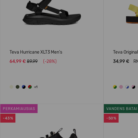
Teva Hurricane XLT3 Men's
Teva Original
64,99 €
89.99
(-28%)
34,99 €
RM
+1
PERKAMIAUSIAS
VANDENS BATAI
-43%
-50%