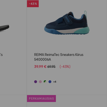
-43%
's
REIMA ReimaTec Sneakers Kiirus
5400006A
39,99 €
69.95
(-43%)
+4
PERKAMIAUSIAS