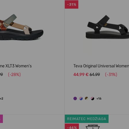
-31%
ane XLT3 Women's
Teva Original Universal Women
99
(-28%)
44,99 €
64.99
(-31%)
+2
+16
S
REIMATEC MEDŽIAGA
-44%