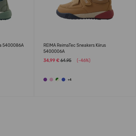
la 5400086A
REIMA ReimaTec Sneakers Kiirus
5400006A
34,99 €
64.95
(-46%)
+4