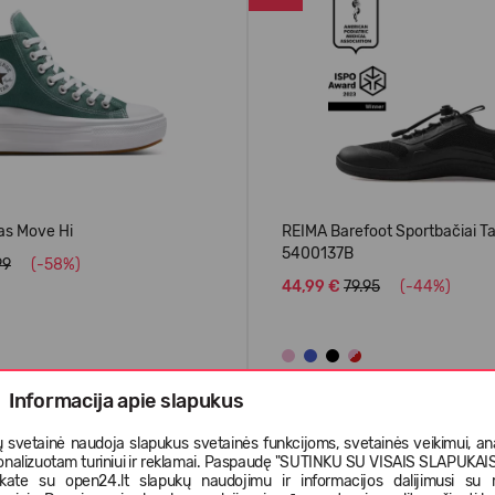
as Move Hi
REIMA Barefoot Sportbačiai Ta
5400137B
99
(-58%)
44,99 €
79.95
(-44%)
Informacija apie slapukus
S
VASARAI
 svetainė naudoja slapukus svetainės funkcijoms, svetainės veikimui, anal
onalizuotam turiniui ir reklamai. Paspaudę "SUTINKU SU VISAIS SLAPUKAIS"
-40%
nkate su open24.lt slapukų naudojimu ir informacijos dalijimusi su