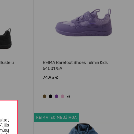
llustelu
REIMA Barefoot Shoes Telmin Kids'
5400175A
74,95 €
+2
REIMATEC MEDŽIAGA
izei,
, jūs
 mūsų