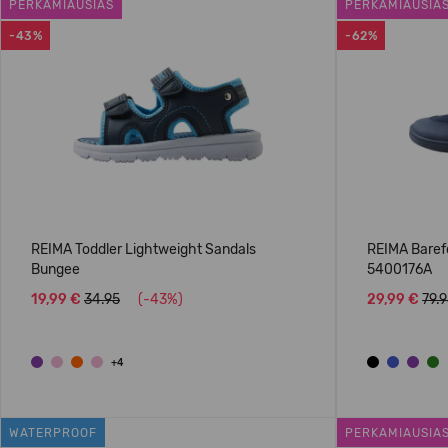
PERKAMIAUSIAS
PERKAMIAUSIA
-43%
-62%
REIMA Toddler Lightweight Sandals
REIMA Baref
Bungee
5400176A
19,99 €
34.95
(-43%)
29,99 €
79.
+4
WATERPROOF
PERKAMIAUSIA