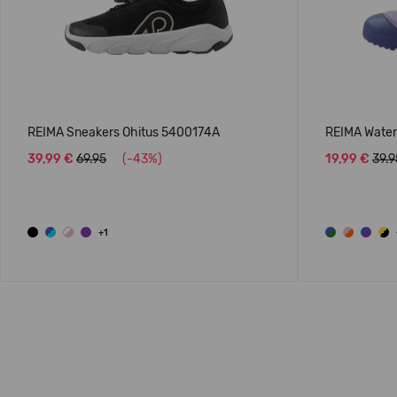
REIMA Sneakers Ohitus 5400174A
REIMA Water 
39,99 €
69.95
(-43%)
19,99 €
39.9
+1