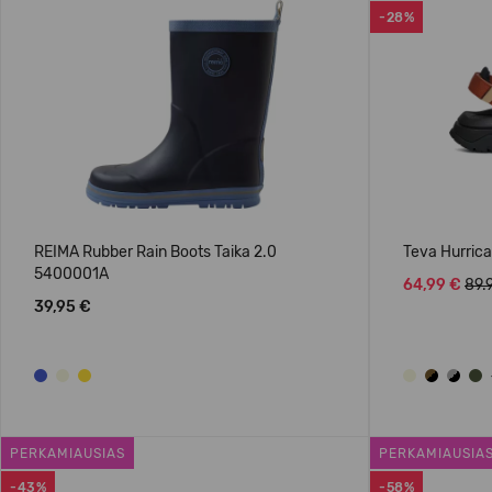
-28%
REIMA Rubber Rain Boots Taika 2.0
Teva Hurric
5400001A
64,99 €
89.
39,95 €
PERKAMIAUSIAS
PERKAMIAUSIA
-43%
-58%