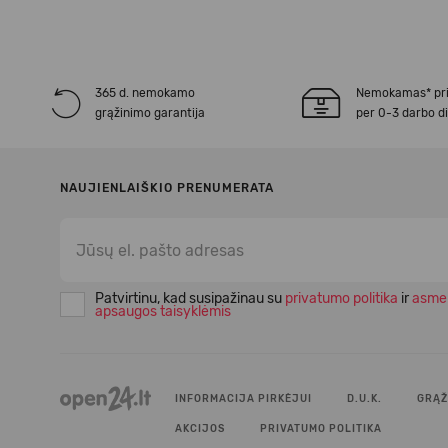
365 d. nemokamo
Nemokamas* pr
grąžinimo garantija
per 0-3 darbo d
NAUJIENLAIŠKIO PRENUMERATA
Patvirtinu, kad susipažinau su
privatumo politika
ir
asme
apsaugos taisyklėmis
INFORMACIJA PIRKĖJUI
D.U.K.
GRĄŽ
AKCIJOS
PRIVATUMO POLITIKA