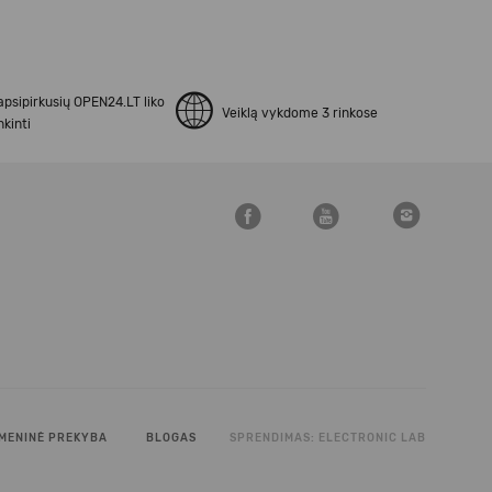
apsipirkusių OPEN24.LT liko
Veiklą vykdome 3 rinkose
kinti
MENINĖ PREKYBA
BLOGAS
SPRENDIMAS:
ELECTRONIC LAB