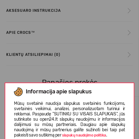
AKSESUARO INSTRUKCIJA
APIE CROCS™
KLIENTŲ ATSILIEPIMAI (0)
Panašios prekės
Informacija apie slapukus
Mūsų svetainė naudoja slapukus svetainės funkcijoms,
svetainės veikimui, analizei, personalizuotam turiniui ir
reklamai. Paspaudę "SUTINKU SU VISAIS SLAPUKAIS", jūs
sutinkate su open24.lt slapukų naudojimu ir informacijos
dalijimusi su mūsų partneriais. Daugiau apie slapukų
naudojimą ir mūsų partnerius galite sužinoti bei taip pat
pakeisti savo sutikimą per
.
slapukų naudojimo politika