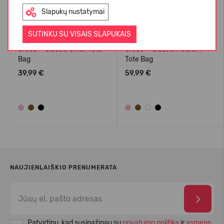
Slapukų nustatymai
SUTINKU SU VISAIS SLAPUKAIS
Crocs™ Classic Small Tote
Crocs™ Classic Medium
Bag
Tote Bag
39,99 €
59,99 €
NAUJIENLAIŠKIO PRENUMERATA
Patvirtinu, kad susipažinau su
privatumo politika
ir
asmens