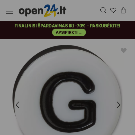
FINALINIS IŠPARDAVIMAS IKI -70% – PASKUBĖKITE!
APSIPIRKTI →
Previous
Next