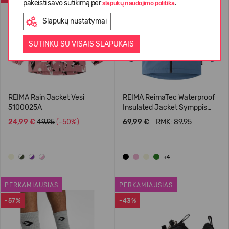
pakeisti savo sutikimą per
.
slapukų naudojimo politika
Slapukų nustatymai
SUTINKU SU VISAIS SLAPUKAIS
REIMA Rain Jacket Vesi
REIMA ReimaTec Waterproof
5100025A
Insulated Jacket Symppis
5100045B
24,99 €
49.95
(-50%)
69,99 €
RMK: 89.95
+4
PERKAMIAUSIAS
PERKAMIAUSIAS
-57%
-43%