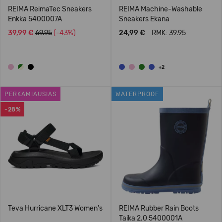
REIMA ReimaTec Sneakers
REIMA Machine-Washable
Enkka 5400007A
Sneakers Ekana
39,99 €
69.95
(-43%)
24,99 €
RMK: 39.95
+2
PERKAMIAUSIAS
WATERPROOF
-28%
Teva Hurricane XLT3 Women's
REIMA Rubber Rain Boots
Taika 2.0 5400001A