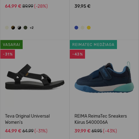
64,99 €
89.99
(-28%)
39,95 €
+2
VASARAI
REIMATEC MEDŽIAGA
-31%
-43%
Teva Original Universal
REIMA ReimaTec Sneakers
Women's
Kiirus 5400006A
44,99 €
64.99
(-31%)
39,99 €
69.95
(-43%)