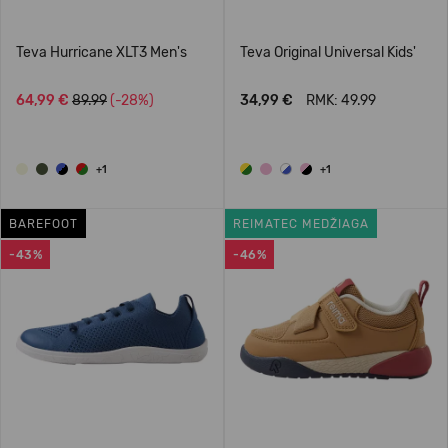
Teva Hurricane XLT3 Men's
Teva Original Universal Kids'
64,99 €
89.99
(-28%)
34,99 €
RMK: 49.99
+1
+1
BAREFOOT
REIMATEC MEDŽIAGA
-43%
-46%