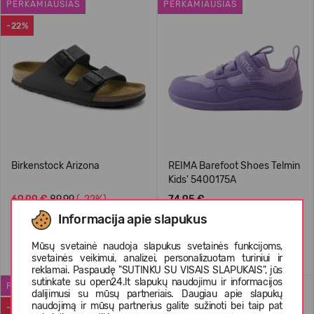
PERKAMIAUSIAS
PERKAMIAUSIAS
-22%
Birkenstock Arizona
REIMA Barefoot Shoes Telmin
Kids' 5400175A
69,99 €
89.99
(-22%)
74,95 €
Informacija apie slapukus
Mūsų svetainė naudoja slapukus svetainės funkcijoms,
+1
svetainės veikimui, analizei, personalizuotam turiniui ir
reklamai. Paspaudę "SUTINKU SU VISAIS SLAPUKAIS", jūs
sutinkate su open24.lt slapukų naudojimu ir informacijos
PERKAMIAUSIAS
REIMATEC MEDŽIAGA
dalijimusi su mūsų partneriais. Daugiau apie slapukų
naudojimą ir mūsų partnerius galite sužinoti bei taip pat
-50%