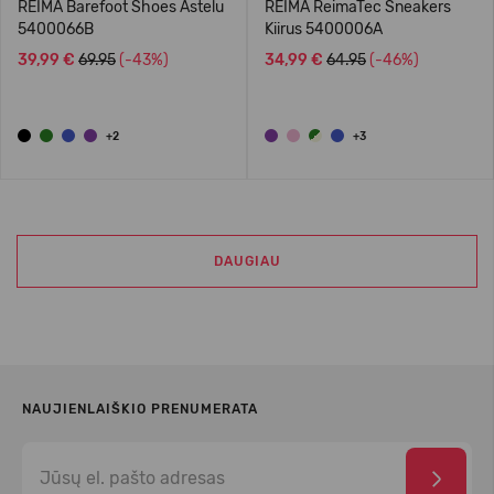
REIMA Barefoot Shoes Astelu
REIMA ReimaTec Sneakers
5400066B
Kiirus 5400006A
39,99 €
69.95
(-43%)
34,99 €
64.95
(-46%)
+2
+3
DAUGIAU
NAUJIENLAIŠKIO PRENUMERATA