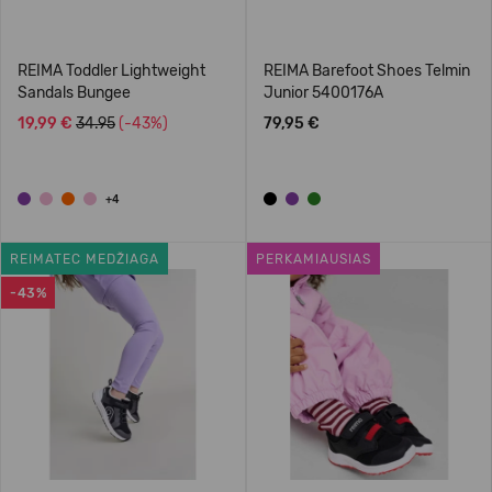
REIMA Toddler Lightweight
REIMA Barefoot Shoes Telmin
Sandals Bungee
Junior 5400176A
19,99 €
34.95
(-43%)
79,95 €
+4
REIMATEC MEDŽIAGA
PERKAMIAUSIAS
-43%