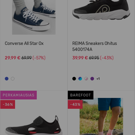
Converse All Star Ox
REIMA Sneakers Ohitus
5400174A
29,99 €
69.99
(-57%)
39,99 €
69.95
(-43%)
+1
PERKAMIAUSIAS
BAREFOOT
-36%
-43%