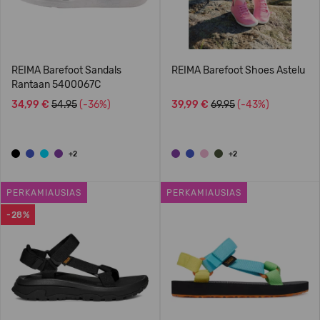
REIMA Barefoot Sandals
REIMA Barefoot Shoes Astelu
Rantaan 5400067C
34,99 €
54.95
(-36%)
39,99 €
69.95
(-43%)
+2
+2
PERKAMIAUSIAS
PERKAMIAUSIAS
-28%