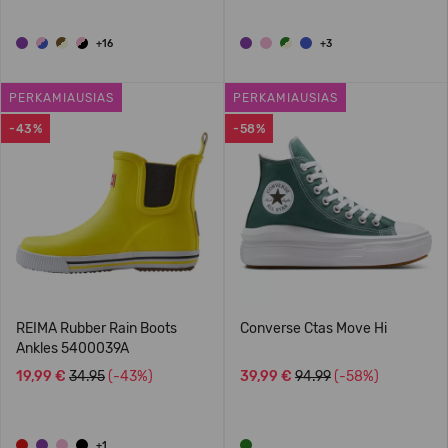
+16
+3
PERKAMIAUSIAS
PERKAMIAUSIAS
-43%
-58%
REIMA Rubber Rain Boots
Converse Ctas Move Hi
Ankles 5400039A
19,99 €
34.95
(-43%)
39,99 €
94.99
(-58%)
+1