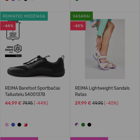
REIMATEC MEDŽIAGA
VASARAI
-44%
-40%
REIMA Barefoot Sportbačiai
REIMA Lightweight Sandals
Tallustelu 5400137B
Ratas
44,99 €
79.95
(-44%)
29,99 €
49.95
(-40%)