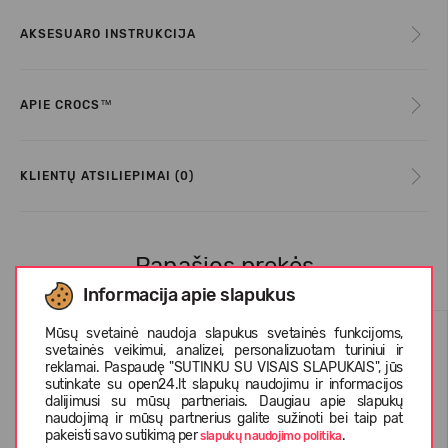
AKSESUARO INSTRUKCIJA
APIE CROCS™
KLIENTŲ ATSILIEPIMAI (0)
Panašios prekės
Informacija apie slapukus
Mūsų svetainė naudoja slapukus svetainės funkcijoms,
svetainės veikimui, analizei, personalizuotam turiniui ir
reklamai. Paspaudę "SUTINKU SU VISAIS SLAPUKAIS", jūs
sutinkate su open24.lt slapukų naudojimu ir informacijos
dalijimusi su mūsų partneriais. Daugiau apie slapukų
naudojimą ir mūsų partnerius galite sužinoti bei taip pat
pakeisti savo sutikimą per
.
slapukų naudojimo politika