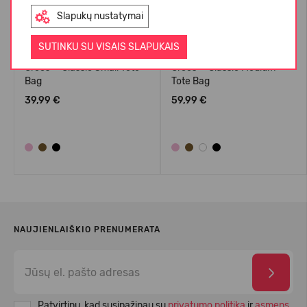
Slapukų nustatymai
SUTINKU SU VISAIS SLAPUKAIS
Crocs™ Classic Small Tote
Crocs™ Classic Medium
Bag
Tote Bag
39,99 €
59,99 €
NAUJIENLAIŠKIO PRENUMERATA
Patvirtinu, kad susipažinau su
privatumo politika
ir
asmens