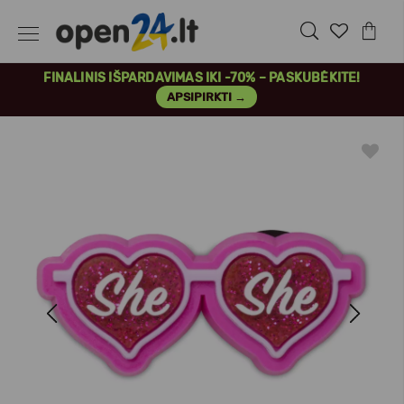
FINALINIS IŠPARDAVIMAS IKI -70% – PASKUBĖKITE!
APSIPIRKTI →
Previous
Next