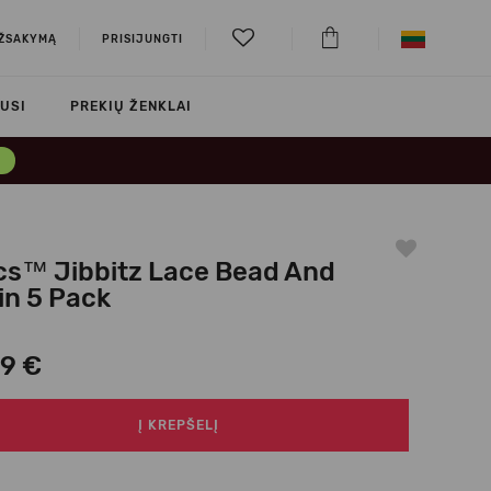
UŽSAKYMĄ
PRISIJUNGTI
USI
PREKIŲ ŽENKLAI
→
cs™ Jibbitz Lace Bead And
in 5 Pack
99 €
Į KREPŠELĮ