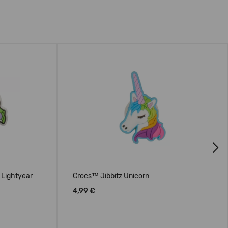
Next
 Lightyear
Crocs™ Jibbitz Unicorn
4,99 €