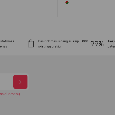
istatymas
Pasirinkimas iš daugiau kaip 5 000
Tiek 
ienas
skirtingų prekių
paten
ns duomenų