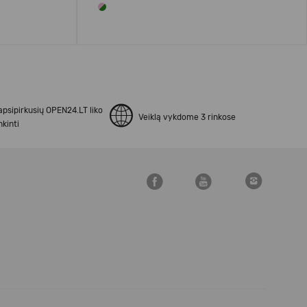
apsipirkusių OPEN24.LT liko
Veiklą vykdome 3 rinkose
kinti