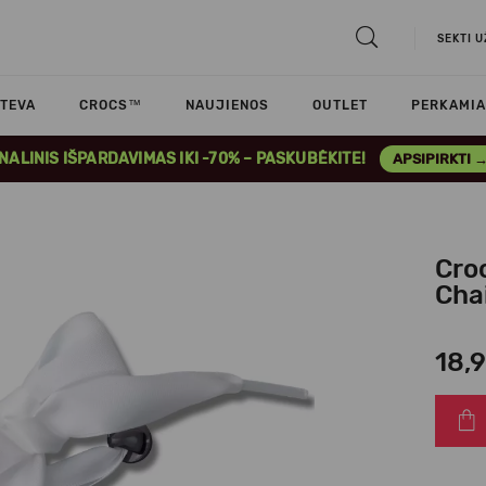
SEKTI 
TEVA
CROCS™
NAUJIENOS
OUTLET
PERKAMIA
INALINIS IŠPARDAVIMAS IKI -70% – PASKUBĖKITE!
APSIPIRKTI 
Cro
Cha
18,