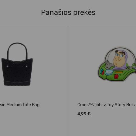
Panašios prekės
sic Medium Tote Bag
Crocs™Jibbitz Toy Story Buzz
4,99 €