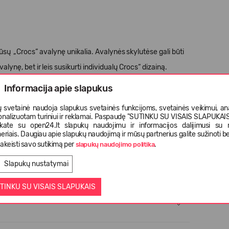
Jūsų
„
Crocs
“
avalyn
ę
unikalia. Avalyn
ė
s
skylut
ė
se gali b
ū
ti
valyn
ę
, bet ir
leis susikurti individual
ų
Crocs
“
dizain
ą
.
Informacija apie slapukus
s nei 3 met
ų
vaikams.
 svetainė naudoja slapukus svetainės funkcijoms, svetainės veikimui, anal
onalizuotam turiniui ir reklamai. Paspaudę "SUTINKU SU VISAIS SLAPUKAIS"
nkate su open24.lt slapukų naudojimu ir informacijos dalijimusi su
eriais. Daugiau apie slapukų naudojimą ir mūsų partnerius galite sužinoti be
akeisti savo sutikimą per
.
slapukų naudojimo politika
Slapukų nustatymai
TINKU SU VISAIS SLAPUKAIS