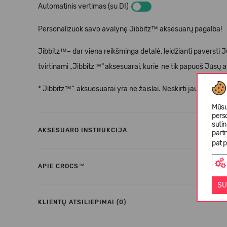
Automatinis vertimas (su DI)
Personalizuok savo avalynę Jibbitz™ aksesuarų pagalba!
Jibbitz™– dar viena reikšminga detalė, leidžianti paversti 
tvirtinami
„
Jibbitz
™“
aksesuarai, kurie
ne tik
papuo
š
J
ū
s
ų
a
* Jibbitz™“
aksuesuarai yra ne
ž
aislai. Neskirti jaunesniem
Mūsų
pers
suti
AKSESUARO INSTRUKCIJA
partn
pat p
APIE CROCS™
SU
KLIENTŲ ATSILIEPIMAI (0)