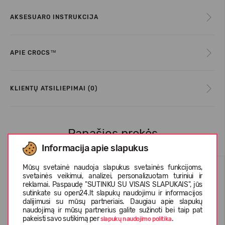
AKSESUARO INSTRUKCIJA
APIE CROCS™
KLIENTŲ ATSILIEPIMAI (0)
Panašios prekės
Informacija apie slapukus
Mūsų svetainė naudoja slapukus svetainės funkcijoms,
svetainės veikimui, analizei, personalizuotam turiniui ir
reklamai. Paspaudę "SUTINKU SU VISAIS SLAPUKAIS", jūs
sutinkate su open24.lt slapukų naudojimu ir informacijos
dalijimusi su mūsų partneriais. Daugiau apie slapukų
naudojimą ir mūsų partnerius galite sužinoti bei taip pat
pakeisti savo sutikimą per
.
slapukų naudojimo politika