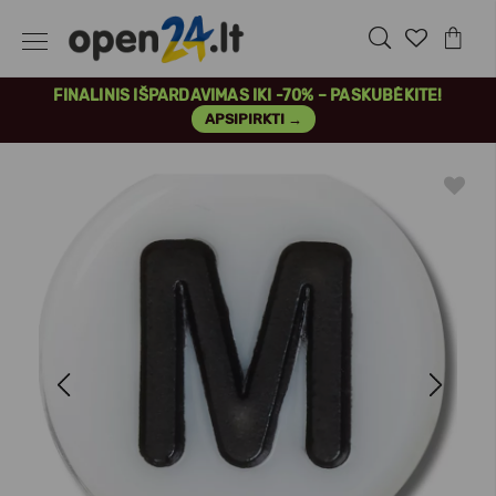
FINALINIS IŠPARDAVIMAS IKI -70% – PASKUBĖKITE!
APSIPIRKTI →
Previous
Next