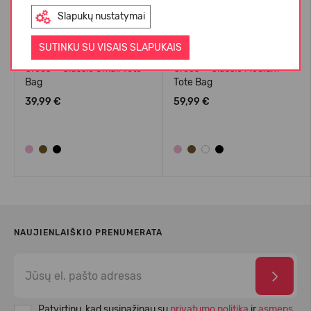
Slapukų nustatymai
SUTINKU SU VISAIS SLAPUKAIS
Crocs™ Classic Small Tote
Crocs™ Classic Medium
Bag
Tote Bag
39,99 €
59,99 €
NAUJIENLAIŠKIO PRENUMERATA
Patvirtinu, kad susipažinau su
privatumo politika
ir
asmens