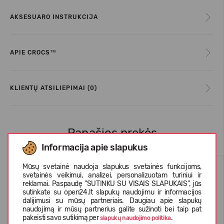
AKSESUARO INSTRUKCIJA
APIE CROCS™
KLIENTŲ ATSILIEPIMAI (0)
Panašios prekės
Informacija apie slapukus
Mūsų svetainė naudoja slapukus svetainės funkcijoms,
svetainės veikimui, analizei, personalizuotam turiniui ir
reklamai. Paspaudę "SUTINKU SU VISAIS SLAPUKAIS", jūs
sutinkate su open24.lt slapukų naudojimu ir informacijos
dalijimusi su mūsų partneriais. Daugiau apie slapukų
naudojimą ir mūsų partnerius galite sužinoti bei taip pat
pakeisti savo sutikimą per
.
slapukų naudojimo politika