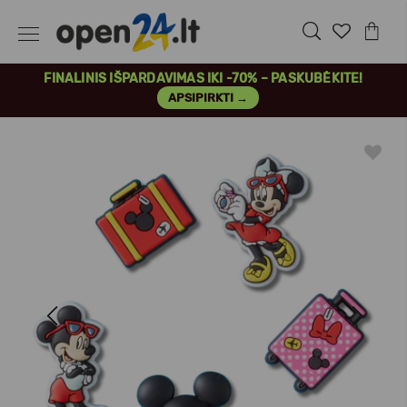
FINALINIS IŠPARDAVIMAS IKI -70% – PASKUBĖKITE!
APSIPIRKTI →
Previous
Next