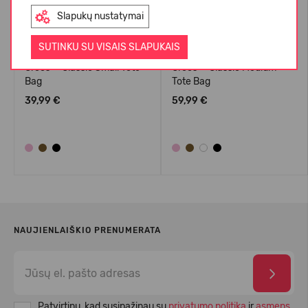
Slapukų nustatymai
SUTINKU SU VISAIS SLAPUKAIS
Crocs™ Classic Small Tote
Crocs™ Classic Medium
Bag
Tote Bag
39,99 €
59,99 €
NAUJIENLAIŠKIO PRENUMERATA
Patvirtinu, kad susipažinau su
privatumo politika
ir
asmens