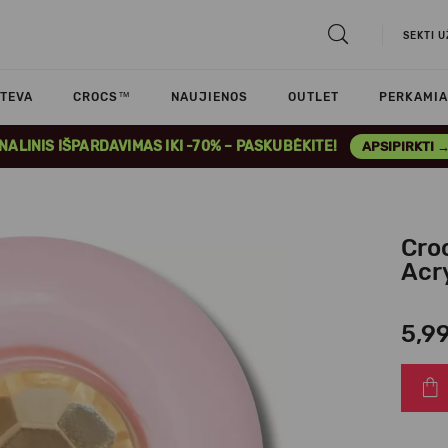
SEKTI 
TEVA
CROCS™
NAUJIENOS
OUTLET
PERKAMIA
INALINIS IŠPARDAVIMAS IKI -70% – PASKUBĖKITE!
APSIPIRKTI 
Cro
Acr
5,9