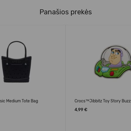
Panašios prekės
sic Medium Tote Bag
Crocs™Jibbitz Toy Story Buzz
4,99 €