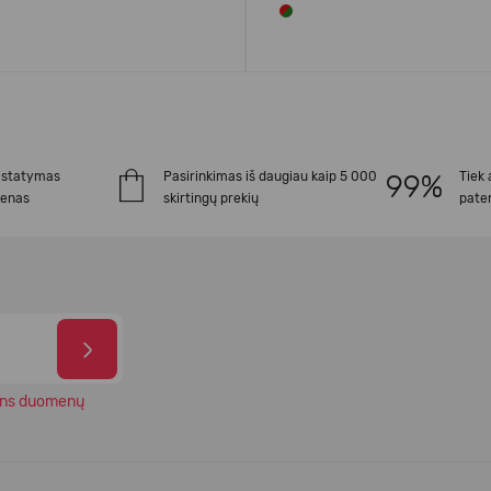
istatymas
Pasirinkimas iš daugiau kaip 5 000
Tiek 
ienas
skirtingų prekių
paten
ns duomenų