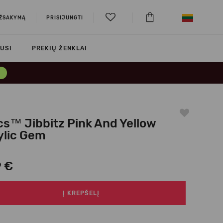
UŽSAKYMĄ
PRISIJUNGTI
USI
PREKIŲ ŽENKLAI
→
cs™ Jibbitz Pink And Yellow
ylic Gem
9 €
Į KREPŠELĮ