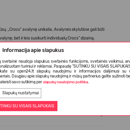
Jūsų
„
Crocs
“
avalyn
ę
unikalia. Avalyn
ė
s
skylut
ė
se gali b
ū
ti
valyn
ę
, bet ir
leis susikurti individual
ų
Crocs
“
dizain
ą
.
Informacija apie slapukus
s nei 3 met
ų
vaikams.
 svetainė naudoja slapukus svetainės funkcijoms, svetainės veikimui, anal
onalizuotam turiniui ir reklamai. Paspaudę "SUTINKU SU VISAIS SLAPUKAIS"
nkate su open24.lt slapukų naudojimu ir informacijos dalijimusi su
eriais. Daugiau apie slapukų naudojimą ir mūsų partnerius galite sužinoti be
akeisti savo sutikimą per
.
slapukų naudojimo politika
Slapukų nustatymai
TINKU SU VISAIS SLAPUKAIS