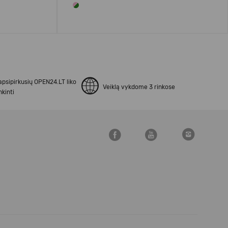
apsipirkusių OPEN24.LT liko
Veiklą vykdome 3 rinkose
kinti