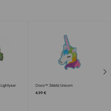
Next
 Lightyear
Crocs™ Jibbitz Unicorn
4,99 €