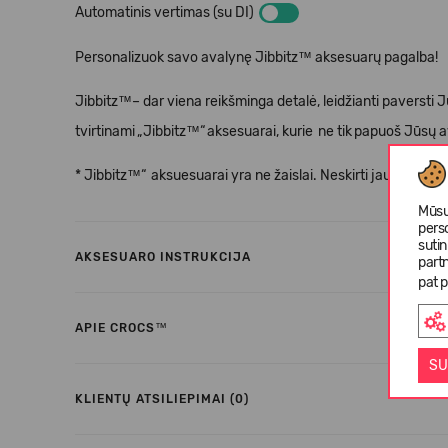
Automatinis vertimas (su DI)
Personalizuok savo avalynę Jibbitz™ aksesuarų pagalba!
Jibbitz™– dar viena reikšminga detalė, leidžianti paversti 
tvirtinami
„
Jibbitz
™“
aksesuarai, kurie
ne tik
papuo
š
J
ū
s
ų
a
* Jibbitz™“
aksuesuarai yra ne
ž
aislai. Neskirti jaunesniem
Mūsų
pers
suti
AKSESUARO INSTRUKCIJA
partn
pat p
APIE CROCS™
SU
KLIENTŲ ATSILIEPIMAI (0)