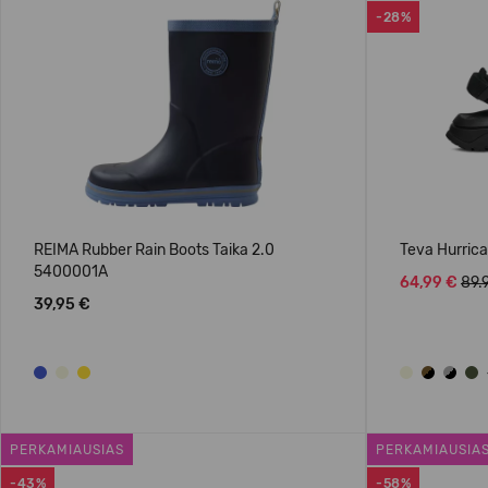
-28%
REIMA Rubber Rain Boots Taika 2.0
Teva Hurric
5400001A
64,99 €
89.
39,95 €
PERKAMIAUSIAS
PERKAMIAUSIA
-43%
-58%