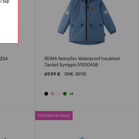
i taip
025A
REIMA ReimaTec Waterproof Insulated
Jacket Symppis 5100045B
69,99 €
RMK: 89.95
+4
PERKAMIAUSIAS