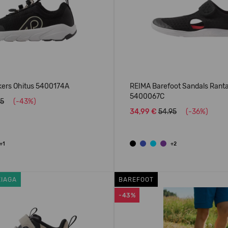
ers Ohitus 5400174A
REIMA Barefoot Sandals Rant
5400067C
95
(-43%)
34,99 €
54.95
(-36%)
+1
+2
ŽIAGA
BAREFOOT
-43%