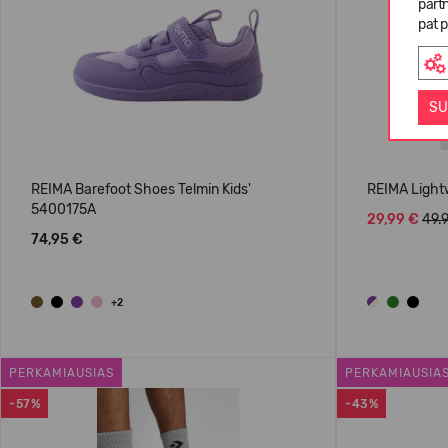
partn
pat p
SU
REIMA Barefoot Shoes Telmin Kids'
REIMA Light
5400175A
29,99 €
49.
74,95 €
+2
PERKAMIAUSIAS
PERKAMIAUSIA
-57%
-43%