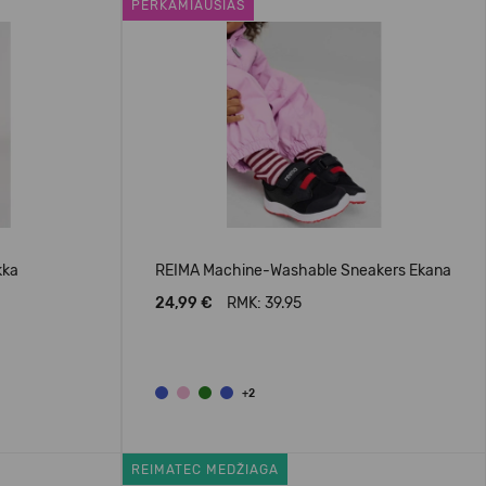
PERKAMIAUSIAS
kka
REIMA Machine-Washable Sneakers Ekana
24,99 €
RMK: 39.95
+2
REIMATEC MEDŽIAGA