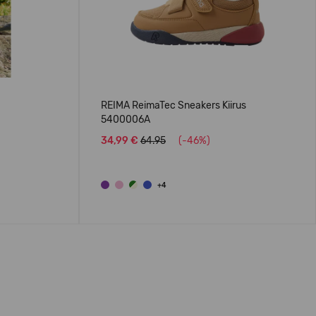
REIMA ReimaTec Sneakers Kiirus
5400006A
34,99 €
64.95
(-46%)
+4