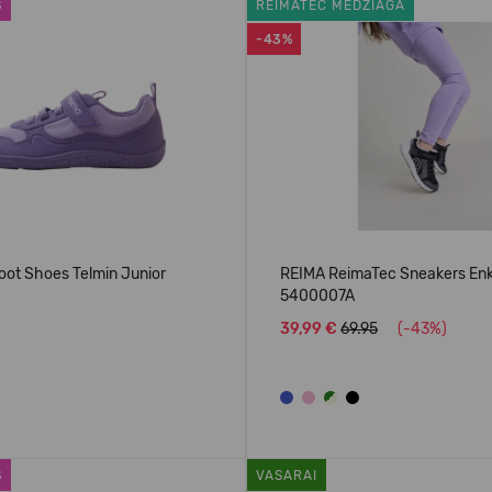
S
REIMATEC MEDŽIAGA
-43%
oot Shoes Telmin Junior
REIMA ReimaTec Sneakers En
5400007A
39,99 €
69.95
(-43%)
S
VASARAI