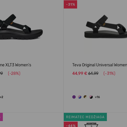
-31%
ane XLT3 Women's
Teva Original Universal Women
99
(-28%)
44,99 €
64.99
(-31%)
+2
+16
S
REIMATEC MEDŽIAGA
-44%