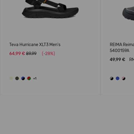
Teva Hurricane XLT3 Men's
REIMA Reima
5400159A
64,99 €
89.99
(-28%)
49,99 €
RM
+1