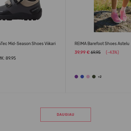
Tec Mid-Season Shoes Viikari
REIMA Barefoot Shoes Astelu
39,99 €
69.95
(-43%)
K: 89.95
+2
DAUGIAU