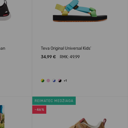
aan
Teva Original Universal Kids'
34,99 €
RMK: 49.99
+1
REIMATEC MEDŽIAGA
-46%