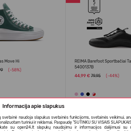
as Move Hi
REIMA Barefoot Sportbačiai Ta
5400137B
99
(-58%)
44,99 €
79.95
(-44%)
Informacija apie slapukus
PERKAMIAUSIAS
 svetainė naudoja slapukus svetainės funkcijoms, svetainės veikimui, anal
onalizuotam turiniui ir reklamai. Paspaudę "SUTINKU SU VISAIS SLAPUKAIS"
-50%
nkate su open24.lt slapukų naudojimu ir informacijos dalijimusi su