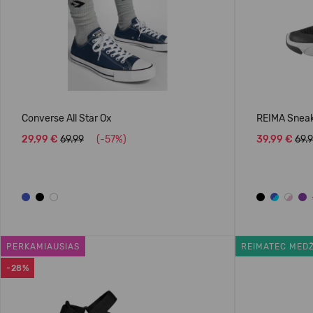
Converse All Star Ox
REIMA Sneak
29,99 €
69.99
(-57%)
39,99 €
69.
PERKAMIAUSIAS
REIMATEC MED
-28%