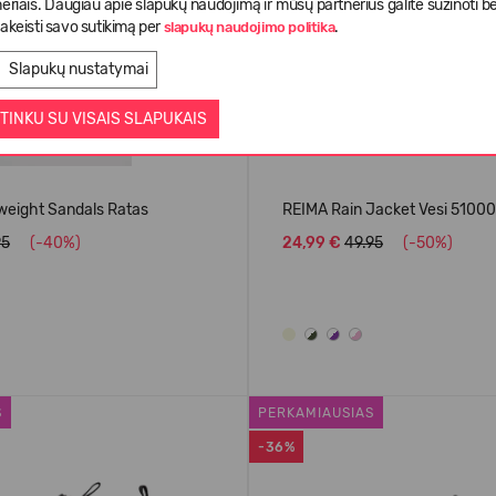
eriais. Daugiau apie slapukų naudojimą ir mūsų partnerius galite sužinoti be
akeisti savo sutikimą per
.
slapukų naudojimo politika
Slapukų nustatymai
TINKU SU VISAIS SLAPUKAIS
weight Sandals Ratas
REIMA Rain Jacket Vesi 5100
95
(-40%)
24,99 €
49.95
(-50%)
S
PERKAMIAUSIAS
-36%