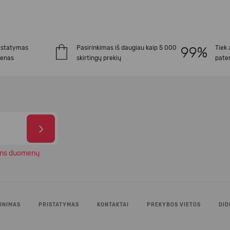
istatymas
Pasirinkimas iš daugiau kaip 5 000
Tiek 
ienas
skirtingų prekių
paten
ns duomenų
INIMAS
PRISTATYMAS
KONTAKTAI
PREKYBOS VIETOS
DID