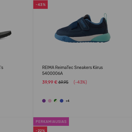
-43%
's
REIMA ReimaTec Sneakers Kiirus
5400006A
39,99 €
69.95
(-43%)
+4
PERKAMIAUSIAS
-22%