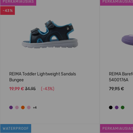
PERKAMIAUSIAS
PERKAMIAUSIA
-43%
REIMA Toddler Lightweight Sandals
REIMA Baref
Bungee
5400176A
19,99 €
34.95
(-43%)
79,95 €
+4
WATERPROOF
PERKAMIAUSIA