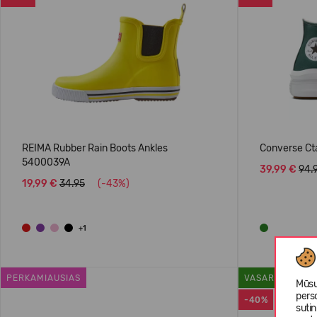
REIMA Rubber Rain Boots Ankles
Converse Ct
5400039A
39,99 €
94.
19,99 €
34.95
(-43%)
+1
PERKAMIAUSIAS
VASARAI
Mūsų
pers
-40%
suti