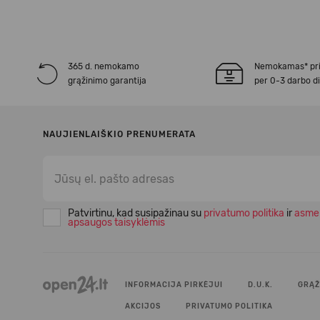
365 d. nemokamo
Nemokamas* pr
grąžinimo garantija
per 0-3 darbo d
NAUJIENLAIŠKIO PRENUMERATA
Patvirtinu, kad susipažinau su
privatumo politika
ir
asme
apsaugos taisyklėmis
INFORMACIJA PIRKĖJUI
D.U.K.
GRĄŽ
AKCIJOS
PRIVATUMO POLITIKA