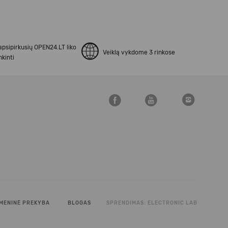
apsipirkusių OPEN24.LT liko
Veiklą vykdome 3 rinkose
kinti
MENINĖ PREKYBA
BLOGAS
SPRENDIMAS:
ELECTRONIC LAB