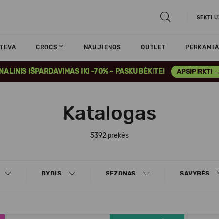
SEKTI 
TEVA
CROCS™
NAUJIENOS
OUTLET
PERKAMIA
INALINIS IŠPARDAVIMAS IKI -70% – PASKUBĖKITE!
APSIPIRKTI 
Katalogas
5392 prekės
DYDIS
SEZONAS
SAVYBĖS