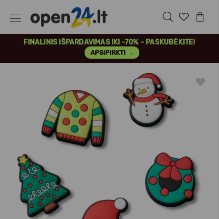
FINALINIS IŠPARDAVIMAS IKI -70% – PASKUBĖKITE!
APSIPIRKTI →
Previous
Next