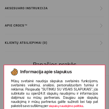
AKSESUARO INSTRUKCIJA
APIE CROCS™
KLIENTŲ ATSILIEPIMAI (0)
Panašios prekės
Informacija apie slapukus
Mūsų svetainė naudoja slapukus svetainės funkcijoms,
svetainės veikimui, analizei, personalizuotam turiniui ir
reklamai. Paspaudę "SUTINKU SU VISAIS SLAPUKAIS", jūs
sutinkate su open24.lt slapukų naudojimu ir informacijos
dalijimusi su mūsų partneriais. Daugiau apie slapukų
naudojimą ir mūsų partnerius galite sužinoti bei taip pat
pakeisti savo sutikimą per
.
slapukų naudojimo politika