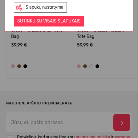
Slapukų nustatymai
SUTINKU SU VISAIS SLAPUKAIS
Crocs™ Classic Small Tote
Crocs™ Classic Medium
Bag
Tote Bag
39,99 €
59,99 €
NAUJIENLAIŠKIO PRENUMERATA
Patvirtinu, kad susipažinau su
privatumo politika
ir
asmens