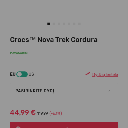
Crocs™ Nova Trek Cordura
PAVASARIUI
EU
US
Dydžių lentelė
PASIRINKITE DYDĮ
44,99 €
119.99
(-63%)