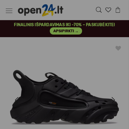
FINALINIS IŠPARDAVIMAS IKI -70% – PASKUBĖKITE!
APSIPIRKTI →
Previous
Next