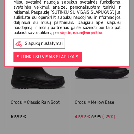
Mūsų svetainė naudoja slapukus svetainės funkcijoms,
svetainės veikimui, analizei, personalizuotam turiniui ir
reklamai. Paspaudę "SUTINKU SU VISAIS SLAPUKAIS", jūs
Panašios prekės
sutinkate su open24.lt slapukų naudojimu ir informacijos
dalijimusi su mūsų partneriais. Daugiau apie slapukų
naudojimą ir mūsų partnerius galite sužinoti bei taip pat
pakeisti savo sutikimą per
.
slapukų naudojimo politika
WATERPROOF
-29%
Slapukų nustatymai
SUTINKU SU VISAIS SLAPUKAIS
Crocs™ Classic Rain Boot
Crocs™ Mellow Ease
59,99 €
49,99 €
69.99
(-29%)