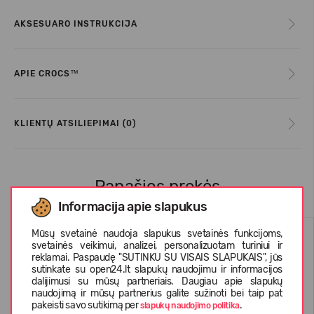
AKSESUARO INSTRUKCIJA
APIE CROCS™
KLIENTŲ ATSILIEPIMAI (0)
Panašios prekės
Informacija apie slapukus
Mūsų svetainė naudoja slapukus svetainės funkcijoms,
svetainės veikimui, analizei, personalizuotam turiniui ir
reklamai. Paspaudę "SUTINKU SU VISAIS SLAPUKAIS", jūs
sutinkate su open24.lt slapukų naudojimu ir informacijos
dalijimusi su mūsų partneriais. Daugiau apie slapukų
naudojimą ir mūsų partnerius galite sužinoti bei taip pat
pakeisti savo sutikimą per
.
slapukų naudojimo politika