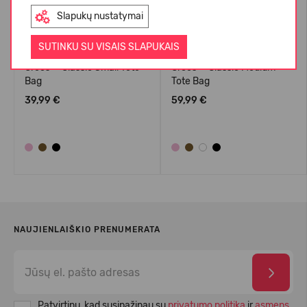
Slapukų nustatymai
SUTINKU SU VISAIS SLAPUKAIS
Crocs™ Classic Small Tote
Crocs™ Classic Medium
Bag
Tote Bag
39,99 €
59,99 €
NAUJIENLAIŠKIO PRENUMERATA
Patvirtinu, kad susipažinau su
privatumo politika
ir
asmens