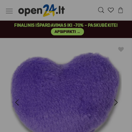
FINALINIS IŠPARDAVIMAS IKI -70% – PASKUBĖKITE!
APSIPIRKTI →
Previous
Next