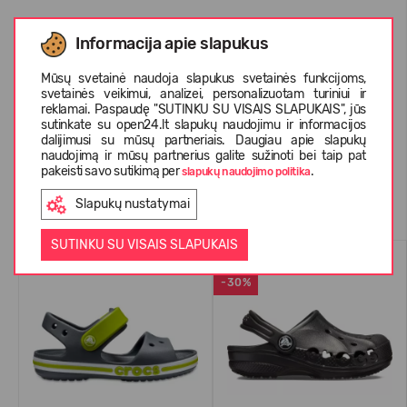
Informacija apie slapukus
APIE CROCS™
Mūsų svetainė naudoja slapukus svetainės funkcijoms,
svetainės veikimui, analizei, personalizuotam turiniui ir
reklamai. Paspaudę "SUTINKU SU VISAIS SLAPUKAIS", jūs
KLIENTŲ ATSILIEPIMAI (0)
sutinkate su open24.lt slapukų naudojimu ir informacijos
dalijimusi su mūsų partneriais. Daugiau apie slapukų
naudojimą ir mūsų partnerius galite sužinoti bei taip pat
pakeisti savo sutikimą per
.
slapukų naudojimo politika
Panašios prekės
Slapukų nustatymai
SUTINKU SU VISAIS SLAPUKAIS
VASARAI
VASARAI
-30%