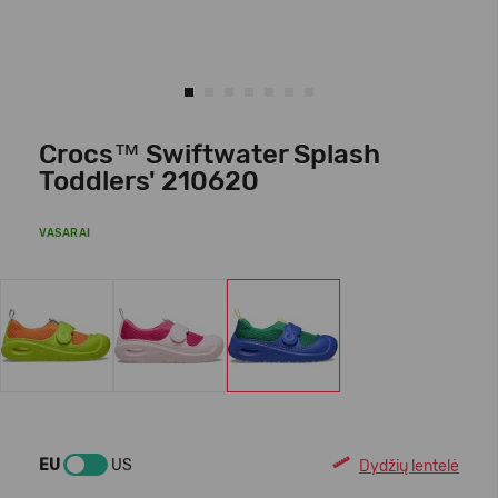
Crocs™ Swiftwater Splash
Toddlers' 210620
VASARAI
EU
US
Dydžių lentelė