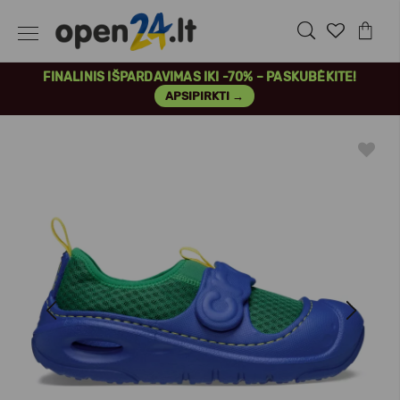
FINALINIS IŠPARDAVIMAS IKI -70% – PASKUBĖKITE!
APSIPIRKTI →
Previous
Next