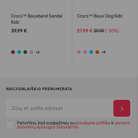
Crocs™ Bayaband Sandal
Crocs™ Baya Clog Kids'
Kids'
39,99 €
27,99 €
39.99
(-30%)
+2
+8
NAUJIENLAIŠKIO PRENUMERATA
Patvirtinu, kad susipažinau su
privatumo politika
ir
asmens
duomenų apsaugos taisyklėmis