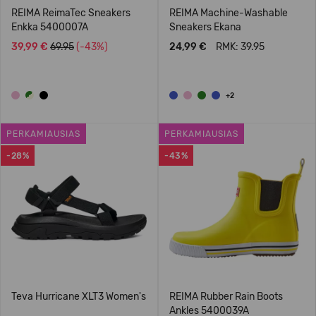
REIMA ReimaTec Sneakers
REIMA Machine-Washable
Enkka 5400007A
Sneakers Ekana
39,99 €
69.95
(-43%)
24,99 €
RMK: 39.95
+2
PERKAMIAUSIAS
PERKAMIAUSIAS
-28%
-43%
Teva Hurricane XLT3 Women's
REIMA Rubber Rain Boots
Ankles 5400039A