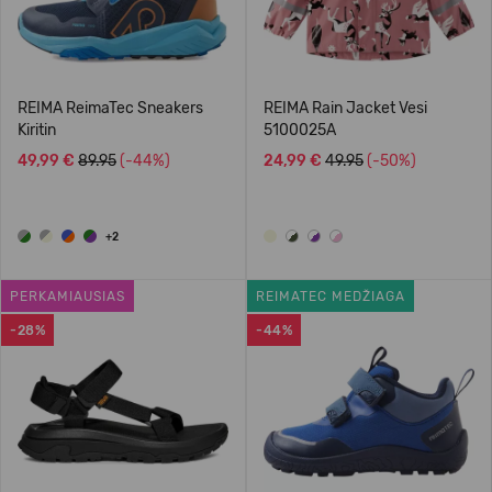
REIMA ReimaTec Sneakers
REIMA Rain Jacket Vesi
Kiritin
5100025A
49,99 €
89.95
(-44%)
24,99 €
49.95
(-50%)
+2
PERKAMIAUSIAS
REIMATEC MEDŽIAGA
-28%
-44%