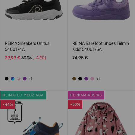
REIMA Sneakers Ohitus
REIMA Barefoot Shoes Telmin
5400174A
Kids' 5400175A
39,99 €
69.95
(-43%)
74,95 €
+1
+1
REIMATEC MEDŽIAGA
PERKAMIAUSIAS
-44%
-50%