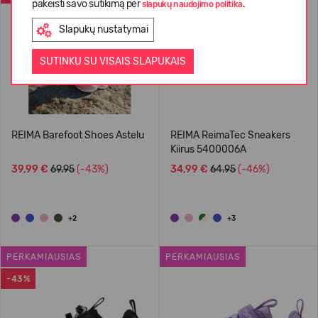
pakeisti savo sutikimą per
.
slapukų naudojimo politika
Slapukų nustatymai
SUTINKU SU VISAIS SLAPUKAIS
REIMA Barefoot Shoes Astelu
REIMA ReimaTec Sneakers
Kiirus 5400006A
39,99 €
69.95
(-43%)
34,99 €
64.95
(-46%)
+2
+3
PERKAMIAUSIAS
PERKAMIAUSIAS
-43%