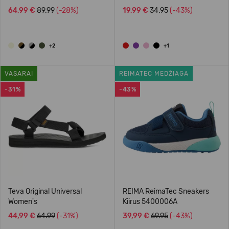
64,99 €
89.99
(-28%)
19,99 €
34.95
(-43%)
+2
+1
VASARAI
REIMATEC MEDŽIAGA
-31%
-43%
Teva Original Universal
REIMA ReimaTec Sneakers
Women's
Kiirus 5400006A
44,99 €
64.99
(-31%)
39,99 €
69.95
(-43%)