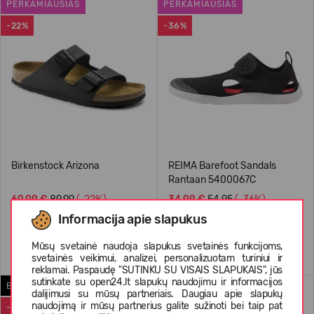
PERKAMIAUSIAS
PERKAMIAUSIAS
-22%
-36%
Birkenstock Arizona
REIMA Barefoot Sandals
Rantaan 5400067C
69,99 €
89.99
(-22%)
34,99 €
54.95
(-36%)
Informacija apie slapukus
Mūsų svetainė naudoja slapukus svetainės funkcijoms,
+2
svetainės veikimui, analizei, personalizuotam turiniui ir
reklamai. Paspaudę "SUTINKU SU VISAIS SLAPUKAIS", jūs
sutinkate su open24.lt slapukų naudojimu ir informacijos
BAREFOOT
REIMATEC MEDŽIAGA
dalijimusi su mūsų partneriais. Daugiau apie slapukų
naudojimą ir mūsų partnerius galite sužinoti bei taip pat
-43%
-46%