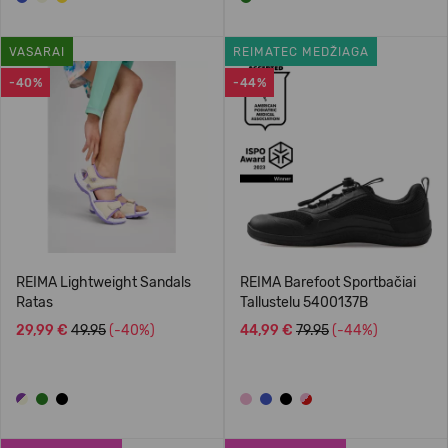
VASARAI
REIMATEC MEDŽIAGA
-40%
-44%
REIMA Lightweight Sandals
REIMA Barefoot Sportbačiai
Ratas
Tallustelu 5400137B
29,99 €
49.95
(-40%)
44,99 €
79.95
(-44%)