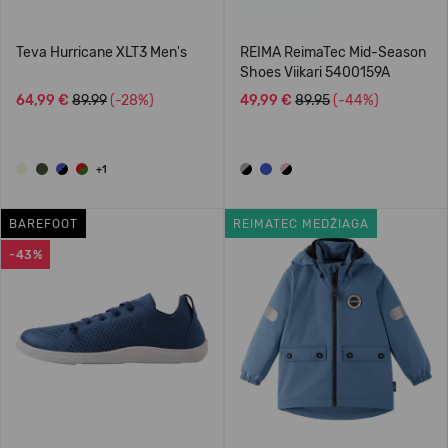
Teva Hurricane XLT3 Men's
REIMA ReimaTec Mid-Season
Shoes Viikari 5400159A
64,99 €
89.99
(-28%)
49,99 €
89.95
(-44%)
+1
BAREFOOT
REIMATEC MEDŽIAGA
-43%