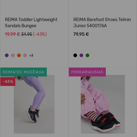
REIMA Toddler Lightweight
REIMA Barefoot Shoes Telmin
Sandals Bungee
Junior 5400176A
19,99 €
34.95
(-43%)
79,95 €
+3
REIMATEC MEDŽIAGA
PERKAMIAUSIAS
-43%