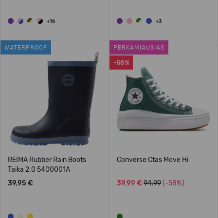
+16
+3
WATERPROOF
PERKAMIAUSIAS
-58%
REIMA Rubber Rain Boots
Converse Ctas Move Hi
Taika 2.0 5400001A
39,95 €
39,99 €
94.99
(-58%)