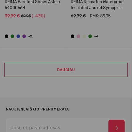
REIMA Barefoot Shoes Astelu
REIMA ReimaTec Waterproof
5400066B
Insulated Jacket Symppis
5100045B
39,99 €
69.95
(-43%)
69,99 €
RMK: 89.95
+2
+4
DAUGIAU
NAUJIENLAIŠKIO PRENUMERATA