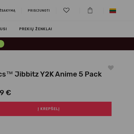
UŽSAKYMĄ
PRISIJUNGTI
USI
PREKIŲ ŽENKLAI
→
cs™ Jibbitz Y2K Anime 5 Pack
99 €
Į KREPŠELĮ