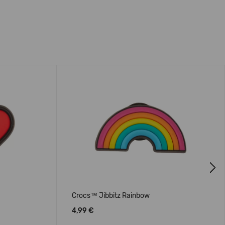
Next
Crocs™ Jibbitz Rainbow
4,99 €