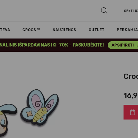
SEKTI 
TEVA
CROCS™
NAUJIENOS
OUTLET
PERKAMIA
INALINIS IŠPARDAVIMAS IKI -70% – PASKUBĖKITE!
APSIPIRKTI 
Cro
16,