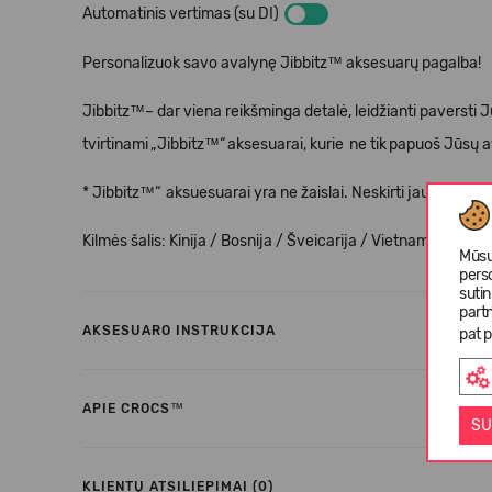
Automatinis vertimas (su DI)
Personalizuok savo avalynę Jibbitz™ aksesuarų pagalba!
Jibbitz™– dar viena reikšminga detalė, leidžianti paversti J
tvirtinami „Jibbitz™“ aksesuarai, kurie ne tik papuoš Jūsų av
* Jibbitz™“ aksuesuarai yra ne žaislai. Neskirti jaunesnie
Kilmės šalis: Kinija / Bosnija / Šveicarija / Vietnamas.
Mūsų
pers
suti
partn
AKSESUARO INSTRUKCIJA
pat p
APIE CROCS™
SU
KLIENTŲ ATSILIEPIMAI (0)