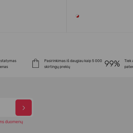
istatymas
Pasirinkimas iš daugiau kaip 5 000
Tiek 
ienas
skirtingų prekių
paten
ns duomenų