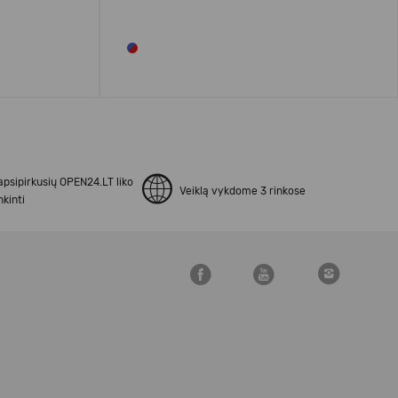
apsipirkusių OPEN24.LT liko
Veiklą vykdome 3 rinkose
kinti