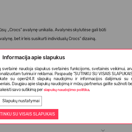
ūsų „Crocs“ avalynę unikalia. Avalynės skylutėse gali būti
alynę, bet ir leis susikurti individualų Crocs“ dizainą.
ms nei 3 metų vaikams.
Informacija apie slapukus
 svetainė naudoja slapukus svetainės funkcijoms, svetainės veikimui, anal
onalizuotam turiniui ir reklamai. Paspaudę "SUTINKU SU VISAIS SLAPUKAIS"
nkate su open24.lt slapukų naudojimu ir informacijos dalijimusi su
eriais. Daugiau apie slapukų naudojimą ir mūsų partnerius galite sužinoti be
akeisti savo sutikimą per
.
slapukų naudojimo politika
Slapukų nustatymai
TINKU SU VISAIS SLAPUKAIS