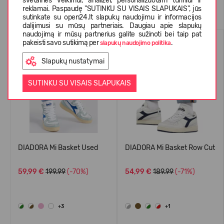
svetainės veikimui, analizei, personalizuotam turiniui ir
Panašios prekės
reklamai. Paspaudę "SUTINKU SU VISAIS SLAPUKAIS", jūs
sutinkate su open24.lt slapukų naudojimu ir informacijos
dalijimusi su mūsų partneriais. Daugiau apie slapukų
naudojimą ir mūsų partnerius galite sužinoti bei taip pat
-70%
-71%
pakeisti savo sutikimą per
.
slapukų naudojimo politika
Slapukų nustatymai
SUTINKU SU VISAIS SLAPUKAIS
DIADORA Mi Basket Used
DIADORA Mi Basket Row Cut
59,99 €
199.99
(-70%)
54,99 €
189.99
(-71%)
+3
+1