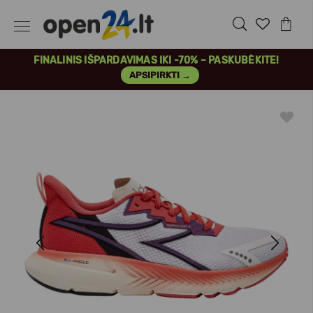
FINALINIS IŠPARDAVIMAS IKI -70% – PASKUBĖKITE!
APSIPIRKTI →
Previous
Next