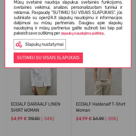
Mūsų svetainė naudoja slapukus svetainės funkcijoms,
svetainės veikimui, analizei, personalizuotam turiniui ir
reklamai. Paspaudę "SUTINKU SU VISAIS SLAPUKAIS", jūs
Panašios prekės
sutinkate su open24.lt slapukų naudojimu ir informacijos
dalijimusi su mūsų partneriais. Daugiau apie slapukų
naudojimą ir mūsų partnerius galite sužinoti bei taip pat
pakeisti savo sutikimą per
.
slapukų naudojimo politika
VASARAI
VASARAI
Slapukų nustatymai
-54%
-55%
SUTINKU SU VISAIS SLAPUKAIS
ECOALF DARIAALF LINEN
ECOALF Haldenalf T-Shirt
SHIRT WOMAN
Woman
54,99 €
119.90
(-54%)
24,99 €
54.99
(-55%)