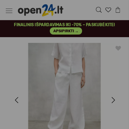
FINALINIS IŠPARDAVIMAS IKI -70% – PASKUBĖKITE!
APSIPIRKTI →
Previous
Next