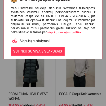
KLIENTŲ ATSILIEPIMAI (1)
Mūsų svetainė naudoja slapukus svetainės funkcijoms,
svetainės veikimui, analizei, personalizuotam turiniui ir
reklamai. Paspaudę "SUTINKU SU VISAIS SLAPUKAIS", jūs
sutinkate su open24.lt slapukų naudojimu ir informacijos
dalijimusi su mūsų partneriais. Daugiau apie slapukų
Panašios prekės
naudojimą ir mūsų partnerius galite sužinoti bei taip pat
pakeisti savo sutikimą per
.
slapukų naudojimo politika
Slapukų nustatymai
-54%
SU VILNA
-54%
SUTINKU SU VISAIS SLAPUKAIS
ECOALF MANLIEALF VEST
ECOALF Caqui Knit Women's
WOMAN
104,99 €
229.90
(-54%)
64,99 €
139.99
(-54%)