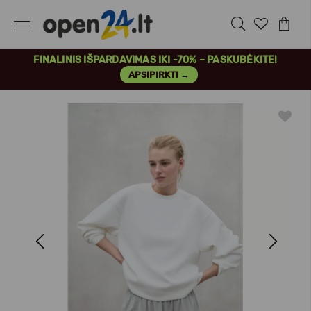
FINALINIS IŠPARDAVIMAS IKI -70% – PASKUBĖKITE!
APSIPIRKTI →
Previous
Next