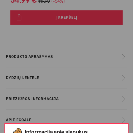
54,99 €
119.90
(-54%)
Į KREPŠELĮ
PRODUKTO APRAŠYMAS
DYDŽIŲ LENTELĖ
PRIEŽIŪROS INFORMACIJA
APIE ECOALF
Informacija apie slapukus