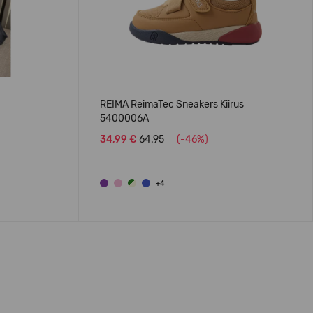
REIMA ReimaTec Sneakers Kiirus
5400006A
34,99 €
64.95
(-46%)
+4