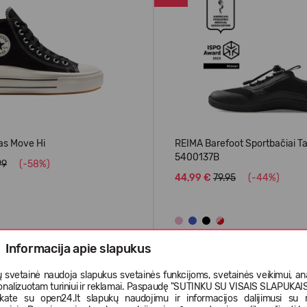
as Move Hi
REIMA Barefoot Sportbačiai Ta
5400137B
99
(-58%)
44,99 €
79.95
(-44%)
Informacija apie slapukus
S
PERKAMIAUSIAS
 svetainė naudoja slapukus svetainės funkcijoms, svetainės veikimui, anal
onalizuotam turiniui ir reklamai. Paspaudę "SUTINKU SU VISAIS SLAPUKAIS"
-50%
nkate su open24.lt slapukų naudojimu ir informacijos dalijimusi su