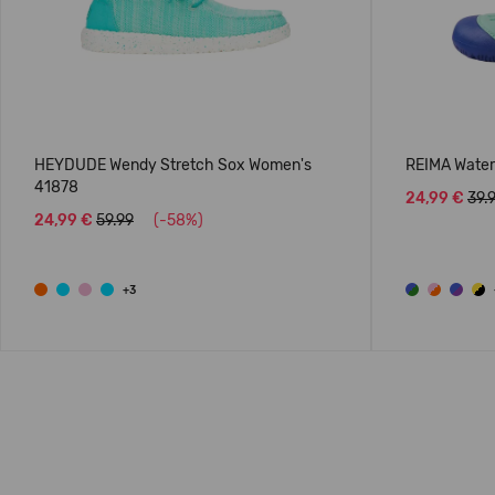
HEYDUDE Wendy Stretch Sox Women's
REIMA Water 
41878
24,99 €
39.
24,99 €
59.99
(-58%)
+3