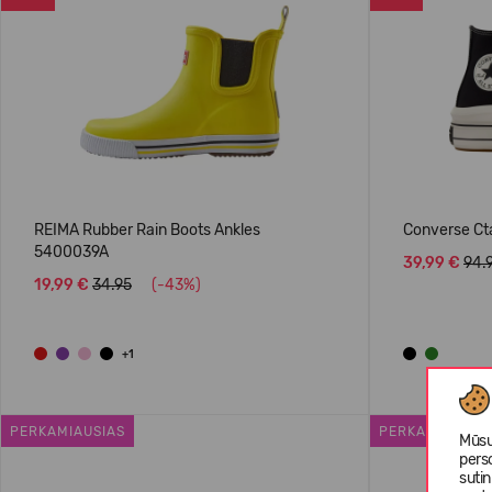
REIMA Rubber Rain Boots Ankles
Converse Ct
5400039A
39,99 €
94.
19,99 €
34.95
(-43%)
+1
PERKAMIAUSIAS
PERKAMIAUSIA
Mūsų
pers
suti