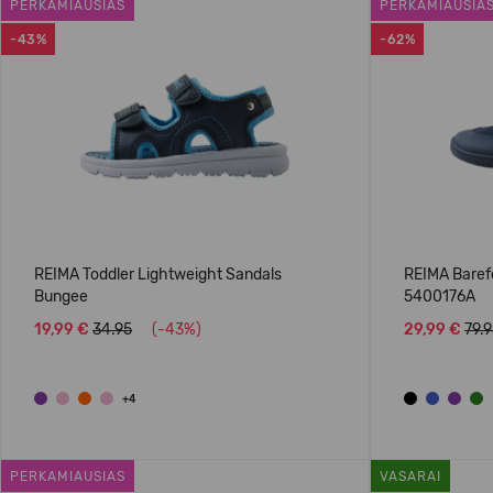
PERKAMIAUSIAS
PERKAMIAUSIA
-43%
-62%
REIMA Toddler Lightweight Sandals
REIMA Baref
Bungee
5400176A
19,99 €
34.95
(-43%)
29,99 €
79.
+4
PERKAMIAUSIAS
VASARAI