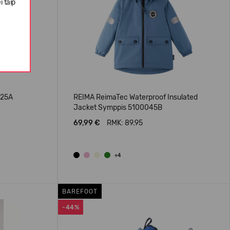
i taip
025A
REIMA ReimaTec Waterproof Insulated
Jacket Symppis 5100045B
69,99 €
RMK: 89.95
+4
BAREFOOT
-44%