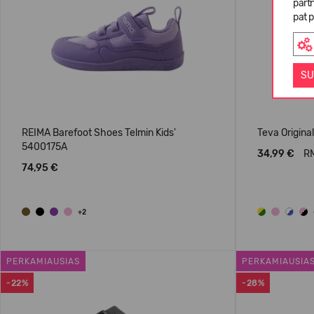
partn
pat p
SU
REIMA Barefoot Shoes Telmin Kids'
Teva Original
5400175A
34,99 €
RM
74,95 €
+2
PERKAMIAUSIAS
PERKAMIAUSIA
-22%
-28%