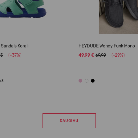
Sandals Koralli
HEYDUDE Wendy Funk Mono
95
(-37%)
49,99 €
69.99
(-29%)
+3
DAUGIAU