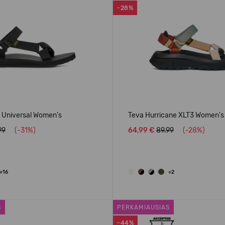
-28%
l Universal Women's
Teva Hurricane XLT3 Women's
99
(-31%)
64,99 €
89.99
(-28%)
+16
+2
S
PERKAMIAUSIAS
-44%