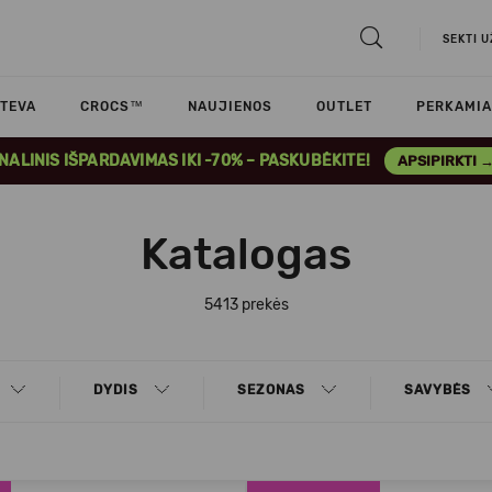
SEKTI 
TEVA
CROCS™
NAUJIENOS
OUTLET
PERKAMIA
INALINIS IŠPARDAVIMAS IKI -70% – PASKUBĖKITE!
APSIPIRKTI 
Katalogas
5413 prekės
DYDIS
SEZONAS
SAVYBĖS