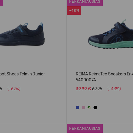
S
PERKAMIAUSIAS
-43%
oot Shoes Telmin Junior
REIMA ReimaTec Sneakers En
5400007A
95
(-62%)
39,99 €
69.95
(-43%)
PERKAMIAUSIAS