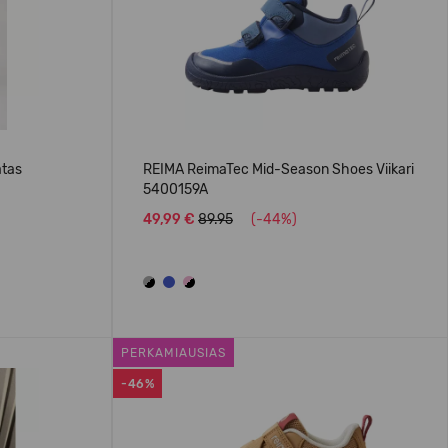
atas
REIMA ReimaTec Mid-Season Shoes Viikari
5400159A
49,99 €
89.95
(-44%)
PERKAMIAUSIAS
-46%