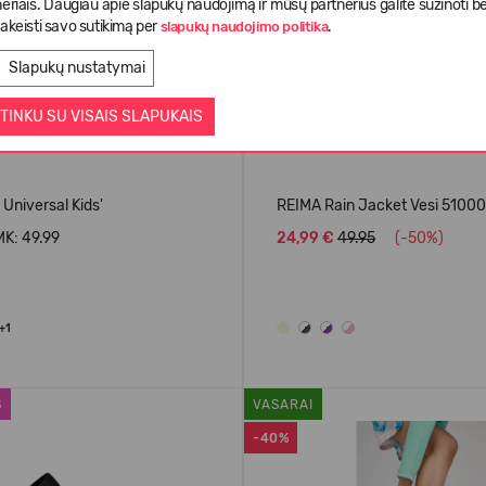
eriais. Daugiau apie slapukų naudojimą ir mūsų partnerius galite sužinoti be
akeisti savo sutikimą per
.
slapukų naudojimo politika
Slapukų nustatymai
TINKU SU VISAIS SLAPUKAIS
 Universal Kids'
REIMA Rain Jacket Vesi 5100
K: 49.99
24,99 €
49.95
(-50%)
+1
S
VASARAI
-40%