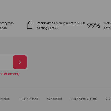
istatymas
Pasirinkimas iš daugiau kaip 5 000
Tiek 
ienas
skirtingų prekių
paten
ns duomenų
INIMAS
PRISTATYMAS
KONTAKTAI
PREKYBOS VIETOS
DID