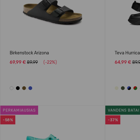
Birkenstock Arizona
Teva Hurric
69,99 €
89.99
(-22%)
64,99 €
89.
PERKAMIAUSIAS
VANDENS BATAI
-58%
-37%