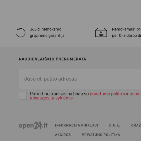
365 d. nemokamo
Nemokamas* pr
grąžinimo garantija
per 0-3 darbo d
NAUJIENLAIŠKIO PRENUMERATA
Patvirtinu, kad susipažinau su
privatumo politika
ir
asme
apsaugos taisyklėmis
INFORMACIJA PIRKĖJUI
D.U.K.
GRĄŽ
AKCIJOS
PRIVATUMO POLITIKA