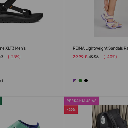
ane XLT3 Men's
REIMA Lightweight Sandals R
99
(-28%)
29,99 €
49.95
(-40%)
+1
PERKAMIAUSIAS
-29%