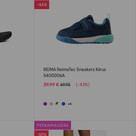
-43%
REIMA ReimaTec Sneakers Kiirus
5400006A
39,99 €
69.95
(-43%)
+4
PERKAMIAUSIAS
-57%