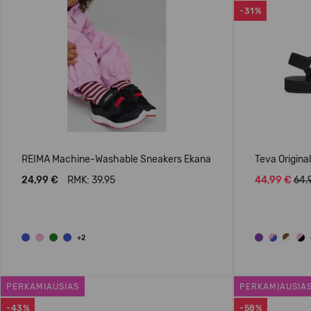
-31%
REIMA Machine-Washable Sneakers Ekana
Teva Origina
24,99 €
RMK: 39.95
44,99 €
64.
+2
PERKAMIAUSIAS
PERKAMIAUSIA
-43%
-58%