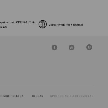
apsipirkusių OPEN24.LT liko
Veiklą vykdome 3 rinkose
kinti
MENINĖ PREKYBA
BLOGAS
SPRENDIMAS:
ELECTRONIC LAB