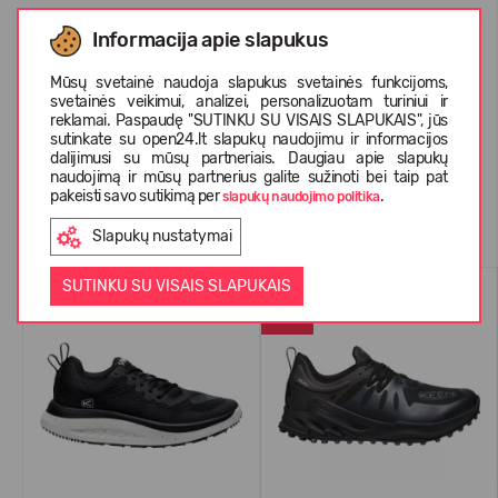
Informacija apie slapukus
APIE KEEN
Mūsų svetainė naudoja slapukus svetainės funkcijoms,
svetainės veikimui, analizei, personalizuotam turiniui ir
KLIENTŲ ATSILIEPIMAI (0)
reklamai. Paspaudę "SUTINKU SU VISAIS SLAPUKAIS", jūs
sutinkate su open24.lt slapukų naudojimu ir informacijos
dalijimusi su mūsų partneriais. Daugiau apie slapukų
naudojimą ir mūsų partnerius galite sužinoti bei taip pat
pakeisti savo sutikimą per
.
slapukų naudojimo politika
Panašios prekės
Slapukų nustatymai
SUTINKU SU VISAIS SLAPUKAIS
WATERPROOF
-59%