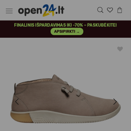
FINALINIS IŠPARDAVIMAS IKI -70% – PASKUBĖKITE!
APSIPIRKTI →
Previous
Next