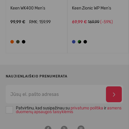
Keen WK400 Men's
Keen Zionic WP Men's
99,99 €
RMK: 159.99
69,99 €
169.99
(-59%)
NAUJIENLAIŠKIO PRENUMERATA
Patvirtinu, kad susipažinau su
privatumo politika
ir
asmens
duomenų apsaugos taisyklėmis