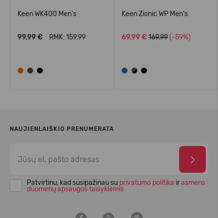
Keen WK400 Men's
Keen Zionic WP Men's
99,99 €
RMK: 159.99
69,99 €
169.99
(-59%)
NAUJIENLAIŠKIO PRENUMERATA
Patvirtinu, kad susipažinau su
privatumo politika
ir
asmens
duomenų apsaugos taisyklėmis