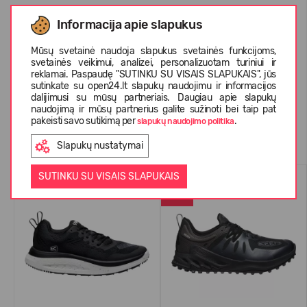
Informacija apie slapukus
APIE KEEN
Mūsų svetainė naudoja slapukus svetainės funkcijoms,
svetainės veikimui, analizei, personalizuotam turiniui ir
KLIENTŲ ATSILIEPIMAI (0)
reklamai. Paspaudę "SUTINKU SU VISAIS SLAPUKAIS", jūs
sutinkate su open24.lt slapukų naudojimu ir informacijos
dalijimusi su mūsų partneriais. Daugiau apie slapukų
naudojimą ir mūsų partnerius galite sužinoti bei taip pat
pakeisti savo sutikimą per
.
slapukų naudojimo politika
Panašios prekės
Slapukų nustatymai
SUTINKU SU VISAIS SLAPUKAIS
WATERPROOF
-59%