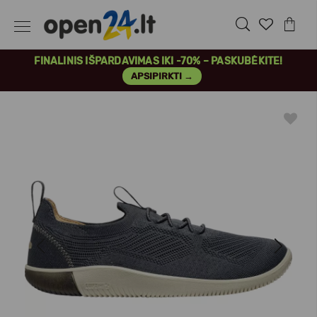
FINALINIS IŠPARDAVIMAS IKI -70% – PASKUBĖKITE!
APSIPIRKTI →
Previous
Next