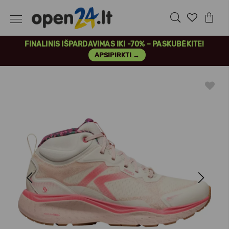
FINALINIS IŠPARDAVIMAS IKI -70% – PASKUBĖKITE!
APSIPIRKTI →
Previous
Next