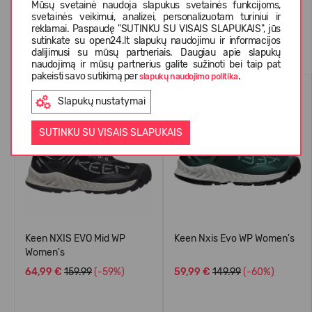
Mūsų svetainė naudoja slapukus svetainės funkcijoms,
svetainės veikimui, analizei, personalizuotam turiniui ir
reklamai. Paspaudę "SUTINKU SU VISAIS SLAPUKAIS", jūs
Panašios prekės
sutinkate su open24.lt slapukų naudojimu ir informacijos
dalijimusi su mūsų partneriais. Daugiau apie slapukų
naudojimą ir mūsų partnerius galite sužinoti bei taip pat
pakeisti savo sutikimą per
.
slapukų naudojimo politika
WATERPROOF
WATERPROOF
Slapukų nustatymai
-59%
-60%
SUTINKU SU VISAIS SLAPUKAIS
Keen NXIS EVO Mid WP
Keen Nxis Evo WP Women's
Women's
64,99 €
159.99
(-59%)
59,99 €
149.99
(-60%)