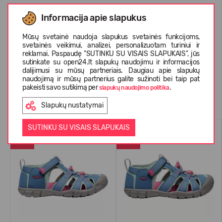
Informacija apie slapukus
APIE KEEN
Mūsų svetainė naudoja slapukus svetainės funkcijoms,
svetainės veikimui, analizei, personalizuotam turiniui ir
KLIENTŲ ATSILIEPIMAI (0)
reklamai. Paspaudę "SUTINKU SU VISAIS SLAPUKAIS", jūs
sutinkate su open24.lt slapukų naudojimu ir informacijos
dalijimusi su mūsų partneriais. Daugiau apie slapukų
naudojimą ir mūsų partnerius galite sužinoti bei taip pat
pakeisti savo sutikimą per
.
slapukų naudojimo politika
Panašios prekės
Slapukų nustatymai
SUTINKU SU VISAIS SLAPUKAIS
NAUJIENA
VASARAI
-23%
-23%