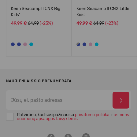
Keen Seacamp II CNX Big
Keen Seacamp II CNX Little
Kids'
Kids'
49,99 €
64.99
(-23%)
49,99 €
64.99
(-23%)
NAUJIENLAIŠKIO PRENUMERATA
Patvirtinu, kad susipažinau su
privatumo politika
ir
asmens
duomenų apsaugos taisyklėmis