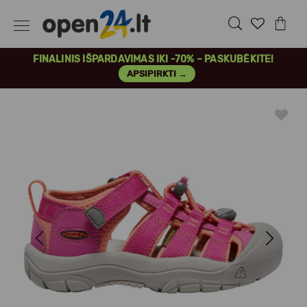
FINALINIS IŠPARDAVIMAS IKI -70% – PASKUBĖKITE!
APSIPIRKTI →
Previous
Next