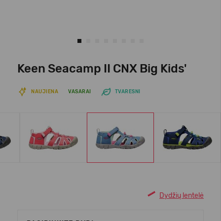
Keen Seacamp II CNX Big Kids'
NAUJIENA
VASARAI
TVARESNI
Dydžių lentelė