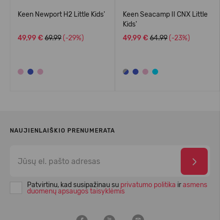
Keen Newport H2 Little Kids'
Keen Seacamp II CNX Little
Kids'
49,99 €
69.99
(-29%)
49,99 €
64.99
(-23%)
NAUJIENLAIŠKIO PRENUMERATA
Patvirtinu, kad susipažinau su
privatumo politika
ir
asmens
duomenų apsaugos taisyklėmis