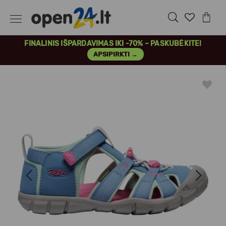
FINALINIS IŠPARDAVIMAS IKI -70% – PASKUBĖKITE!
APSIPIRKTI →
Previous
Next