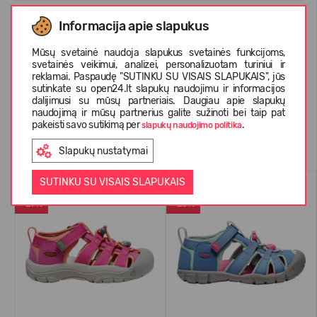
Informacija apie slapukus
APIE KEEN
Mūsų svetainė naudoja slapukus svetainės funkcijoms,
svetainės veikimui, analizei, personalizuotam turiniui ir
reklamai. Paspaudę "SUTINKU SU VISAIS SLAPUKAIS", jūs
KLIENTŲ ATSILIEPIMAI (0)
sutinkate su open24.lt slapukų naudojimu ir informacijos
dalijimusi su mūsų partneriais. Daugiau apie slapukų
naudojimą ir mūsų partnerius galite sužinoti bei taip pat
pakeisti savo sutikimą per
.
slapukų naudojimo politika
Panašios prekės
Slapukų nustatymai
SUTINKU SU VISAIS SLAPUKAIS
VASARAI
VASARAI
-29%
-23%