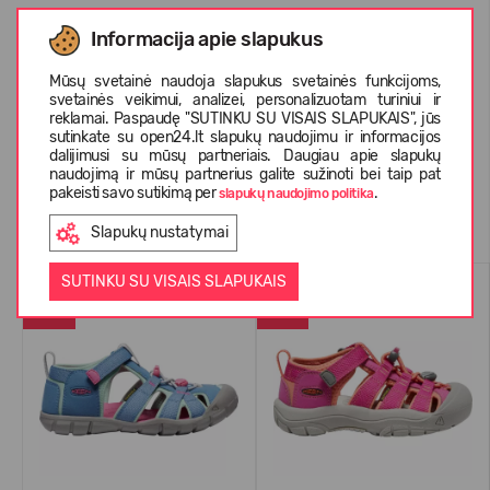
Informacija apie slapukus
APIE KEEN
Mūsų svetainė naudoja slapukus svetainės funkcijoms,
svetainės veikimui, analizei, personalizuotam turiniui ir
KLIENTŲ ATSILIEPIMAI (0)
reklamai. Paspaudę "SUTINKU SU VISAIS SLAPUKAIS", jūs
sutinkate su open24.lt slapukų naudojimu ir informacijos
dalijimusi su mūsų partneriais. Daugiau apie slapukų
naudojimą ir mūsų partnerius galite sužinoti bei taip pat
pakeisti savo sutikimą per
.
slapukų naudojimo politika
Panašios prekės
Slapukų nustatymai
SUTINKU SU VISAIS SLAPUKAIS
NAUJIENA
VASARAI
-23%
-29%