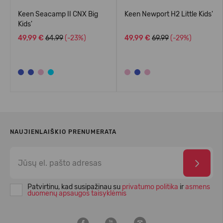
Keen Seacamp II CNX Big
Keen Newport H2 Little Kids'
Kids'
49,99 €
64.99
(-23%)
49,99 €
69.99
(-29%)
NAUJIENLAIŠKIO PRENUMERATA
Patvirtinu, kad susipažinau su
privatumo politika
ir
asmens
duomenų apsaugos taisyklėmis