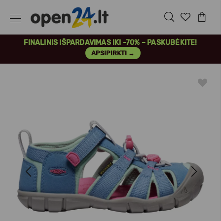
FINALINIS IŠPARDAVIMAS IKI -70% – PASKUBĖKITE!
APSIPIRKTI →
Previous
Next