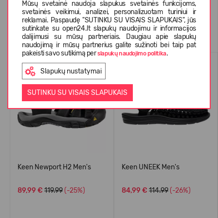
Mūsų svetainė naudoja slapukus svetainės funkcijoms,
svetainės veikimui, analizei, personalizuotam turiniui ir
reklamai. Paspaudę "SUTINKU SU VISAIS SLAPUKAIS", jūs
Panašios prekės
sutinkate su open24.lt slapukų naudojimu ir informacijos
dalijimusi su mūsų partneriais. Daugiau apie slapukų
naudojimą ir mūsų partnerius galite sužinoti bei taip pat
pakeisti savo sutikimą per
.
slapukų naudojimo politika
PERKAMIAUSIAS
PERKAMIAUSIAS
Slapukų nustatymai
-25%
-26%
SUTINKU SU VISAIS SLAPUKAIS
Keen Newport H2 Men's
Keen UNEEK Men's
89,99 €
119.99
(-25%)
84,99 €
114.99
(-26%)