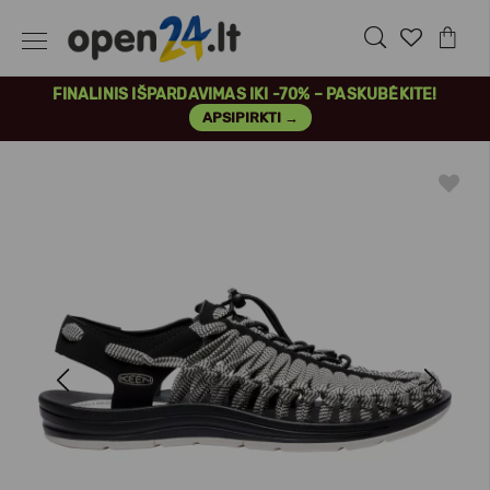
FINALINIS IŠPARDAVIMAS IKI -70% – PASKUBĖKITE!
APSIPIRKTI →
Previous
Next