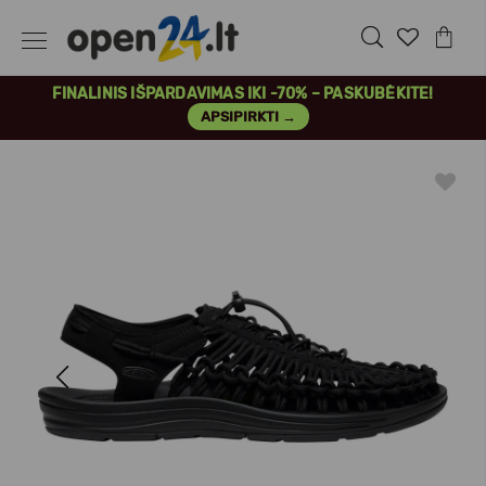
FINALINIS IŠPARDAVIMAS IKI -70% – PASKUBĖKITE!
APSIPIRKTI →
Previous
Next