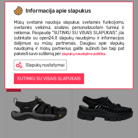
Informacija apie slapukus
APIE KEEN
Mūsų svetainė naudoja slapukus svetainės funkcijoms,
svetainės veikimui, analizei, personalizuotam turiniui ir
KLIENTŲ ATSILIEPIMAI (0)
reklamai. Paspaudę "SUTINKU SU VISAIS SLAPUKAIS", jūs
sutinkate su open24.lt slapukų naudojimu ir informacijos
dalijimusi su mūsų partneriais. Daugiau apie slapukų
naudojimą ir mūsų partnerius galite sužinoti bei taip pat
pakeisti savo sutikimą per
.
slapukų naudojimo politika
Panašios prekės
Slapukų nustatymai
PERKAMIAUSIAS
VASARAI
SUTINKU SU VISAIS SLAPUKAIS
-25%