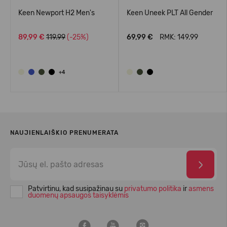
Keen Newport H2 Men's
Keen Uneek PLT All Gender
89,99 €
119.99
(-25%)
69,99 €
RMK: 149.99
+4
NAUJIENLAIŠKIO PRENUMERATA
Patvirtinu, kad susipažinau su
privatumo politika
ir
asmens
duomenų apsaugos taisyklėmis