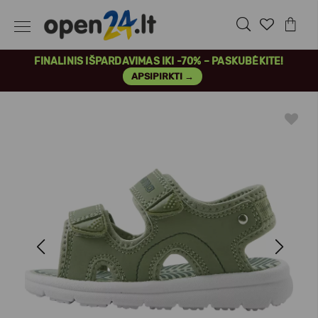
FINALINIS IŠPARDAVIMAS IKI -70% – PASKUBĖKITE!
APSIPIRKTI →
Previous
Next