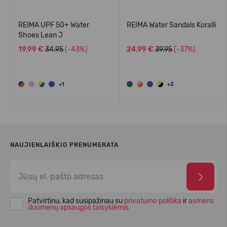
REIMA UPF 50+ Water
REIMA Water Sandals Koralli
Shoes Lean J
19,99 €
34.95
(-43%)
24,99 €
39.95
(-37%)
+1
+3
NAUJIENLAIŠKIO PRENUMERATA
Patvirtinu, kad susipažinau su
privatumo politika
ir
asmens
duomenų apsaugos taisyklėmis