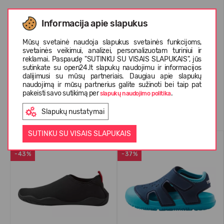
Informacija apie slapukus
APIE REIMA
Mūsų svetainė naudoja slapukus svetainės funkcijoms,
svetainės veikimui, analizei, personalizuotam turiniui ir
reklamai. Paspaudę "SUTINKU SU VISAIS SLAPUKAIS", jūs
KLIENTŲ ATSILIEPIMAI (3)
sutinkate su open24.lt slapukų naudojimu ir informacijos
dalijimusi su mūsų partneriais. Daugiau apie slapukų
naudojimą ir mūsų partnerius galite sužinoti bei taip pat
pakeisti savo sutikimą per
.
slapukų naudojimo politika
Panašios prekės
Slapukų nustatymai
SUTINKU SU VISAIS SLAPUKAIS
VANDENS BATAI
VANDENS BATAI
-43%
-37%