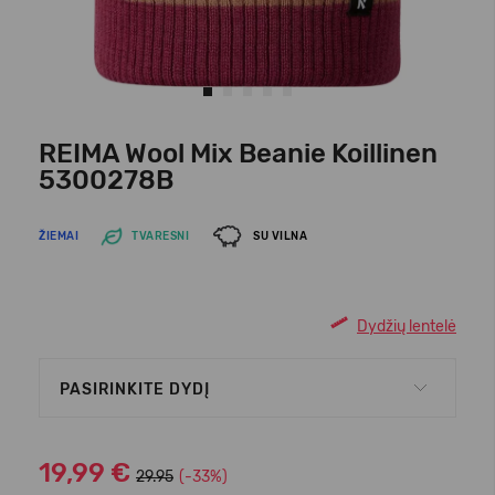
REIMA Wool Mix Beanie Koillinen
5300278B
ŽIEMAI
TVARESNI
SU VILNA
Dydžių lentelė
PASIRINKITE DYDĮ
19,99 €
29.95
(-33%)