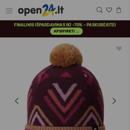
FINALINIS IŠPARDAVIMAS IKI -70% – PASKUBĖKITE!
APSIPIRKTI →
Previous
Next