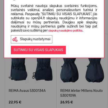
KLIENTŲ ATSILIEPIMAI (0)
Mūsų svetainė naudoja slapukus svetainės funkcijoms,
svetainės veikimui, analizei, personalizuotam turiniui ir
reklamai. Paspaudę "SUTINKU SU VISAIS SLAPUKAIS", jūs
sutinkate su open24.lt slapukų naudojimu ir informacijos
Panašios prekės
dalijimusi su mūsų partneriais. Daugiau apie slapukų
naudojimą ir mūsų partnerius galite sužinoti bei taip pat
pakeisti savo sutikimą per
.
slapukų naudojimo politika
WATERPROOF
WATERPROOF
Slapukų nustatymai
SUTINKU SU VISAIS SLAPUKAIS
REIMA Avaus 5300134A
REIMA Winter Mittens Nouto
5300109A
22,95 €
26,95 €