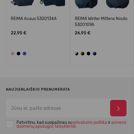
REIMA Avaus 5300134A
REIMA Winter Mittens Nouto
5300109A
22,95 €
26,95 €
NAUJIENLAIŠKIO PRENUMERATA
Patvirtinu, kad susipažinau su
privatumo politika
ir
asmens
duomenų apsaugos taisyklėmis