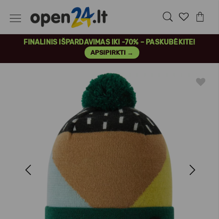
FINALINIS IŠPARDAVIMAS IKI -70% – PASKUBĖKITE!
APSIPIRKTI →
Previous
Next