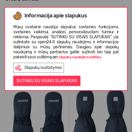
Informacija apie slapukus
APIE REIMA
Mūsų svetainė naudoja slapukus svetainės funkcijoms,
svetainės veikimui, analizei, personalizuotam turiniui ir
reklamai. Paspaudę "SUTINKU SU VISAIS SLAPUKAIS", jūs
KLIENTŲ ATSILIEPIMAI (0)
sutinkate su open24.lt slapukų naudojimu ir informacijos
dalijimusi su mūsų partneriais. Daugiau apie slapukų
naudojimą ir mūsų partnerius galite sužinoti bei taip pat
pakeisti savo sutikimą per
.
slapukų naudojimo politika
Panašios prekės
Slapukų nustatymai
SUTINKU SU VISAIS SLAPUKAIS
WATERPROOF
WATERPROOF