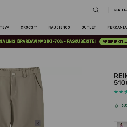
SEKTI 
TEVA
CROCS™
NAUJIENOS
OUTLET
PERKAMIA
INALINIS IŠPARDAVIMAS IKI -70% – PASKUBĖKITE!
APSIPIRKTI 
REI
510
BU