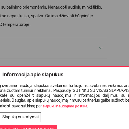
lių su balinimo priemonėmis. Nenaudoti audinių minkštiklio.
 kad nepasikeistų spalva. Galima džiovinti būgninėje
°C temperatūroje.
Informacija apie slapukus
 svetainė naudoja slapukus svetainės funkcijoms, svetainės veikimui, anal
onalizuotam turiniui ir reklamai. Paspaudę "SUTINKU SU VISAIS SLAPUKAIS"
nkate su open24.lt slapukų naudojimu ir informacijos dalijimusi su
eriais. Daugiau apie slapukų naudojimą ir mūsų partnerius galite sužinoti be
akeisti savo sutikimą per
.
slapukų naudojimo politika
Slapukų nustatymai