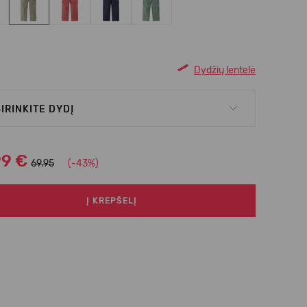
Dydžių lentelė
IRINKITE DYDĮ
99 €
69.95
(-43%)
Į KREPŠELĮ