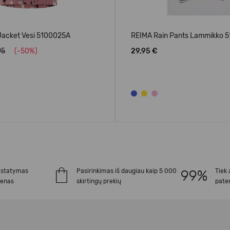
Jacket Vesi 5100025A
REIMA Rain Pants Lammikko 
95
(-50%)
29,95 €
istatymas
Pasirinkimas iš daugiau kaip 5 000
Tiek 
ienas
skirtingų prekių
paten