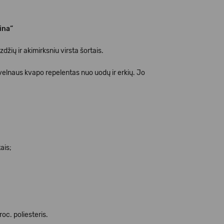
ina“
žių ir akimirksniu virsta šortais.
elnaus kvapo repelentas nuo uodų ir erkių. Jo
ais;
roc. poliesteris.