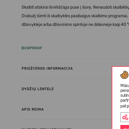
Skalbti atskirai išvirkščiąja puse į išorę. Nenaudoti skalbik
Drabužį išimti iš skalbyklės pasibaigus skalbimo programai,
džiovyklėje arba džiovinimo spintoje ne didesnėje kaip 40 
BUGPROOF
PRIEŽIŪROS INFORMACIJA
Mūsų
DYDŽIŲ LENTELĖ
pers
suti
partn
pat p
APIE REIMA