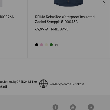
Next
5100026A
REIMA ReimaTec Waterproof Insulated
Jacket Symppis 5100045B
69,99 €
RMK: 89.95
+4
apsipirkusių OPEN24.LT liko
Veiklą vykdome 3 rinkose
kinti