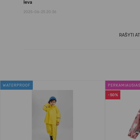
Ieva
2025-06-25 20:36
RAŠYTI AT
WATERPROOF
PERKAMIAUSIA
-50%