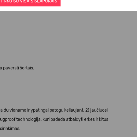
TINKU SU VISAIS SLAPUKAIS
 paversti šortais.
ra du viename ir ypatingai patogu keliaujant. 2) jaučiuosi
ugproof technologija, kuri padeda atbaidyti erkes ir kitus
sirinkimas.