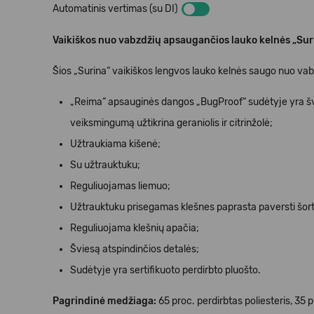
Automatinis vertimas (su DI)
Vaikiškos nuo vabzdžių apsaugančios lauko kelnės „Sur
Šios „Surina“ vaikiškos lengvos lauko kelnės saugo nuo vabzd
„Reima“ apsauginės dangos „BugProof“ sudėtyje yra šv
veiksmingumą užtikrina geraniolis ir citrinžolė
;
Užtraukiama kišenė;
Su užtrauktuku;
Reguliuojamas liemuo;
Užtrauktuku prisegamas klešnes paprasta paversti šort
Reguliuojama klešnių apačia;
Šviesą atspindinčios detalės;
Sudėtyje yra sertifikuoto perdirbto pluošto.
Pagrindinė medžiaga:
65 proc. perdirbtas poliesteris, 35 p