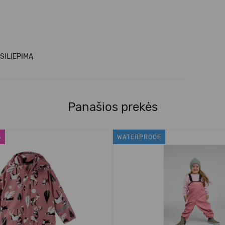
SILIEPIMĄ
Panašios prekės
S
WATERPROOF