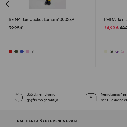
Previous
REIMA Rain Jacket Lampi 5100023A
REIMA Rain 
39,95 €
24,99 €
49.
+1
365 d. nemokamo
Nemokamas* pr
grąžinimo garantija
per 0-3 darbo d
NAUJIENLAIŠKIO PRENUMERATA