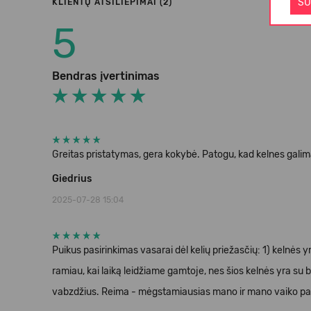
SU
KLIENTŲ ATSILIEPIMAI (2)
5
Bendras įvertinimas
Greitas pristatymas, gera kokybė. Patogu, kad kelnes galima
Giedrius
2025-07-28 15:04
Puikus pasirinkimas vasarai dėl kelių priežasčių: 1) kelnės y
ramiau, kai laiką leidžiame gamtoje, nes šios kelnės yra su b
vabzdžius. Reima - mėgstamiausias mano ir mano vaiko pa