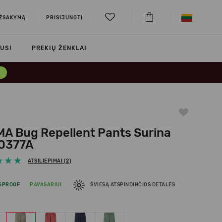
UŽSAKYMĄ
PRISIJUNGTI
USI
PREKIŲ ŽENKLAI
→
MA Bug Repellent Pants Surina
0377A
ATSILIEPIMAI (2)
GPROOF
PAVASARIUI
ŠVIESĄ ATSPINDINČIOS DETALĖS