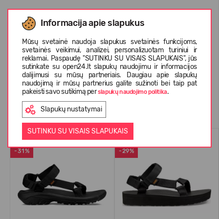
Informacija apie slapukus
APIE TEVA
Mūsų svetainė naudoja slapukus svetainės funkcijoms,
svetainės veikimui, analizei, personalizuotam turiniui ir
reklamai. Paspaudę "SUTINKU SU VISAIS SLAPUKAIS", jūs
KLIENTŲ ATSILIEPIMAI (34)
sutinkate su open24.lt slapukų naudojimu ir informacijos
dalijimusi su mūsų partneriais. Daugiau apie slapukų
naudojimą ir mūsų partnerius galite sužinoti bei taip pat
pakeisti savo sutikimą per
.
slapukų naudojimo politika
Panašios prekės
Slapukų nustatymai
SUTINKU SU VISAIS SLAPUKAIS
VASARAI
VASARAI
-31%
-29%