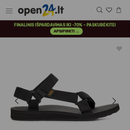
FINALINIS IŠPARDAVIMAS IKI -70% – PASKUBĖKITE!
APSIPIRKTI →
Previous
Next