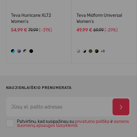
Teva Hurricane XLT2
Teva Midform Universal
Women's
Women's
54,99 €
79.99
(-31%)
49,99 €
69.99
(-29%)
+3
NAUJIENLAIŠKIO PRENUMERATA
Patvirtinu, kad susipažinau su
privatumo politika
ir
asmens
duomenų apsaugos taisyklėmis