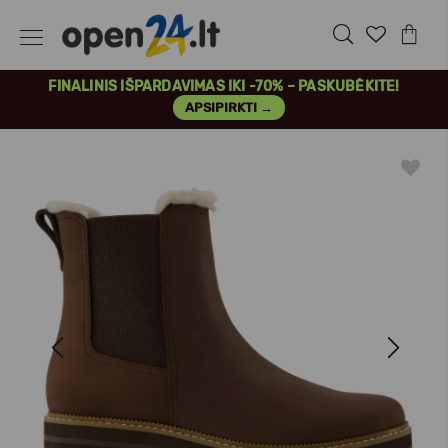
FINALINIS IŠPARDAVIMAS IKI -70% – PASKUBĖKITE!
APSIPIRKTI →
Previous
Next