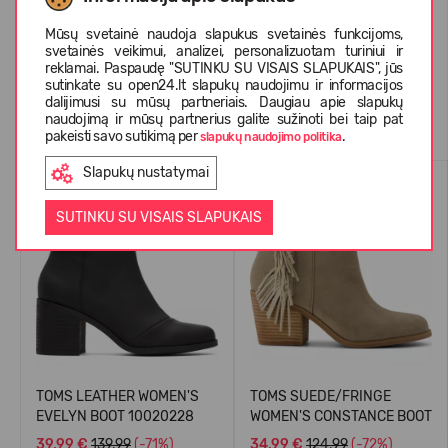
KLIENTŲ ATSILIEPIMAI (1)
Mūsų svetainė naudoja slapukus svetainės funkcijoms,
svetainės veikimui, analizei, personalizuotam turiniui ir
reklamai. Paspaudę "SUTINKU SU VISAIS SLAPUKAIS", jūs
sutinkate su open24.lt slapukų naudojimu ir informacijos
dalijimusi su mūsų partneriais. Daugiau apie slapukų
Panašios prekės
naudojimą ir mūsų partnerius galite sužinoti bei taip pat
pakeisti savo sutikimą per
.
slapukų naudojimo politika
Slapukų nustatymai
-71%
-72%
SUTINKU SU VISAIS SLAPUKAIS
TOMS LEATHER WOMEN'S
TOMS SUEDE/FRINGE
EVELYN BOOT 10020228
WOMEN'S CONSTANCE BOOT
39,99 €
139.99
(-71%)
34,99 €
124.99
(-72%)