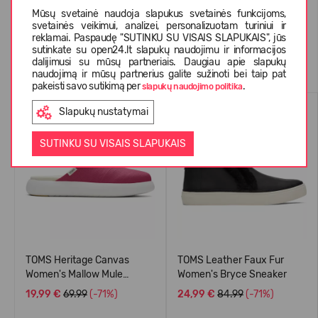
Mūsų svetainė naudoja slapukus svetainės funkcijoms,
svetainės veikimui, analizei, personalizuotam turiniui ir
reklamai. Paspaudę "SUTINKU SU VISAIS SLAPUKAIS", jūs
sutinkate su open24.lt slapukų naudojimu ir informacijos
Panašios prekės
dalijimusi su mūsų partneriais. Daugiau apie slapukų
naudojimą ir mūsų partnerius galite sužinoti bei taip pat
pakeisti savo sutikimą per
.
slapukų naudojimo politika
-71%
-71%
Slapukų nustatymai
SUTINKU SU VISAIS SLAPUKAIS
TOMS Heritage Canvas
TOMS Leather Faux Fur
Women's Mallow Mule
Women's Bryce Sneaker
Sneaker
19,99 €
69.99
(-71%)
24,99 €
84.99
(-71%)