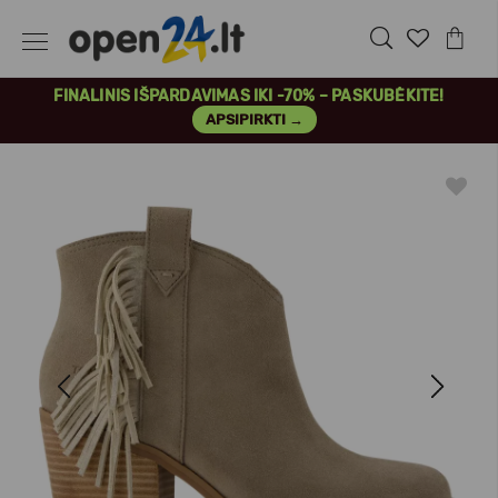
FINALINIS IŠPARDAVIMAS IKI -70% – PASKUBĖKITE!
APSIPIRKTI →
Previous
Next