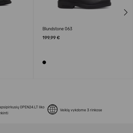
Next
Blundstone 063
199,99 €
apsipirkusių OPEN24.LT liko
Veiklą vykdome 3 rinkose
kinti