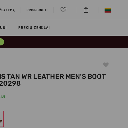
UŽSAKYMĄ
PRISIJUNGTI
USI
PREKIŲ ŽENKLAI
→
S TAN WR LEATHER MEN'S BOOT
20298
IUI