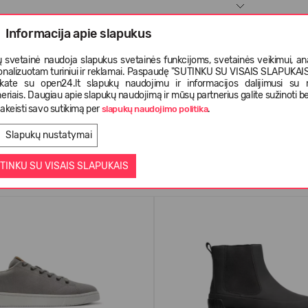
Informacija apie slapukus
 svetainė naudoja slapukus svetainės funkcijoms, svetainės veikimui, anal
onalizuotam turiniui ir reklamai. Paspaudę "SUTINKU SU VISAIS SLAPUKAIS"
nkate su open24.lt slapukų naudojimu ir informacijos dalijimusi su
eriais. Daugiau apie slapukų naudojimą ir mūsų partnerius galite sužinoti be
akeisti savo sutikimą per
.
slapukų naudojimo politika
Slapukų nustatymai
Panašios prekės
TINKU SU VISAIS SLAPUKAIS