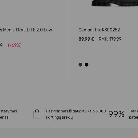
 Men's TRVL LITE 2.0 Low
Camper Pix K300252
89,99 €
RMK: 179.99
99
(-69%)
istatymas
Pasirinkimas iš daugiau kaip 5 000
Tiek 
ienas
skirtingų prekių
paten