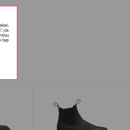
izei,
, jūs
 mūsų
i taip