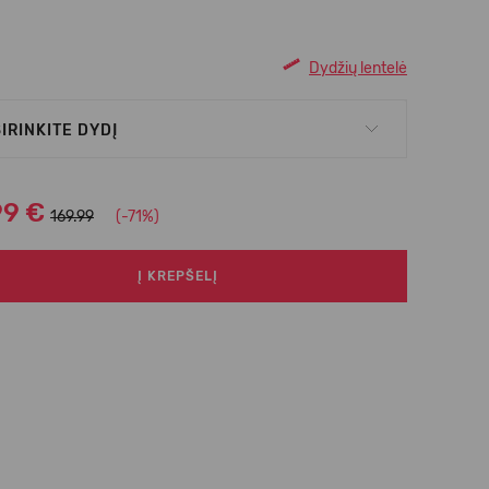
Dydžių lentelė
IRINKITE DYDĮ
99 €
169.99
(-71%)
Į KREPŠELĮ