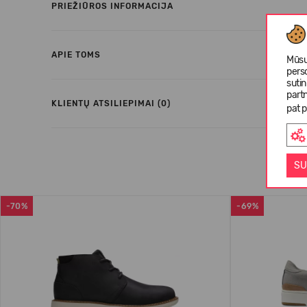
PRIEŽIŪROS INFORMACIJA
APIE TOMS
Mūsų
pers
suti
partn
KLIENTŲ ATSILIEPIMAI (0)
pat p
SU
-70%
-69%