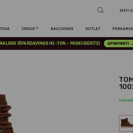
SEKTI 
TEVA
CROCS™
NAUJIENOS
OUTLET
PERKAMIA
INALINIS IŠPARDAVIMAS IKI -70% – PASKUBĖKITE!
APSIPIRKTI 
TOM
100
PAVASAR