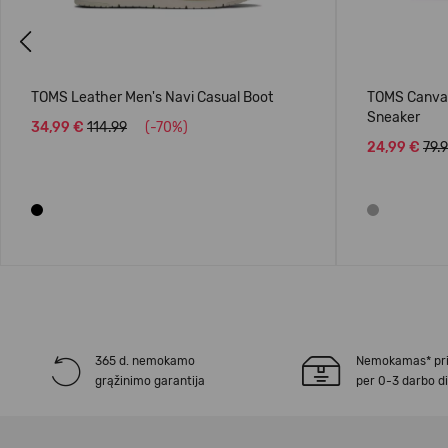
Previous
TOMS Leather Men's Navi Casual Boot
TOMS Canvas
Sneaker
34,99 €
114.99
(-70%)
24,99 €
79.
365 d. nemokamo
Nemokamas* pr
grąžinimo garantija
per 0-3 darbo d