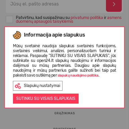
Patvirtinu, kad susipažinau su
privatumo politika
ir
asmens
duomenų apsaugos taisyklėmis
Informacija apie slapukus
Mūsų svetainė naudoja slapukus svetainės funkcijoms,
svetainės veikimui, analizei, personalizuotam turiniui ir
reklamai. Paspaudę "SUTINKU SU VISAIS SLAPUKAIS", jūs
sutinkate su open24.lt slapukų naudojimu ir informacijos
dalijimusi su mūsų partneriais. Daugiau apie slapukų
naudojimą ir mūsų partnerius galite sužinoti bei taip pat
pakeisti savo sutikimą per
.
slapukų naudojimo politika
INFORMACIJA PIRKĖJUI
Slapukų nustatymai
D.U.K.
SUTINKU SU VISAIS SLAPUKAIS
GRĄŽINIMAS