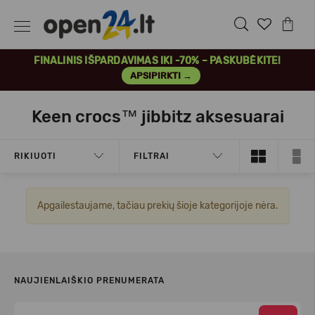
FINALINIS IŠPARDAVIMAS IKI -70% – PASKUBĖKITE!
APSIPIRKTI →
Keen crocs™ jibbitz aksesuarai
RIKIUOTI
FILTRAI
Apgailestaujame, tačiau prekių šioje kategorijoje nėra.
NAUJIENLAIŠKIO PRENUMERATA