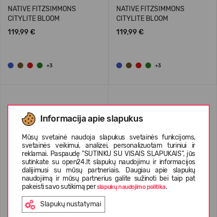
NATIVE FITZSIMMONS
NATIVE FITZSIMMONS
CITYLITE BLOOM
CITYLITE BLOOM
119,99 €
119,99 €
+3
+3
Informacija apie slapukus
Mūsų svetainė naudoja slapukus svetainės funkcijoms,
svetainės veikimui, analizei, personalizuotam turiniui ir
reklamai. Paspaudę "SUTINKU SU VISAIS SLAPUKAIS", jūs
sutinkate su open24.lt slapukų naudojimu ir informacijos
dalijimusi su mūsų partneriais. Daugiau apie slapukų
naudojimą ir mūsų partnerius galite sužinoti bei taip pat
pakeisti savo sutikimą per
.
slapukų naudojimo politika
NATIVE FITZSIMMONS
Slapukų nustatymai
CITYLITE BLOOM