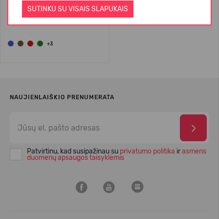
SUTINKU SU VISAIS SLAPUKAIS
119,99 €
+3
NAUJIENLAIŠKIO PRENUMERATA
Patvirtinu, kad susipažinau su
privatumo politika
ir
asmens
duomenų apsaugos taisyklėmis