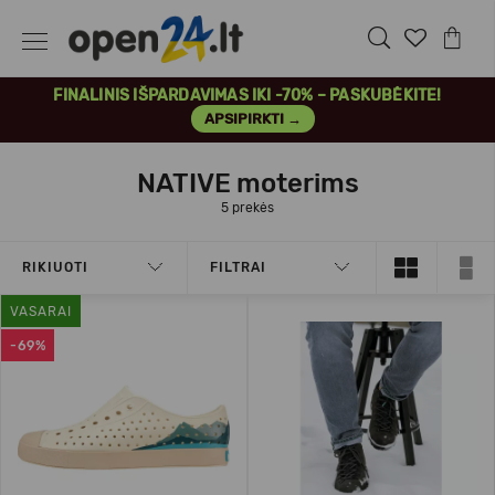
FINALINIS IŠPARDAVIMAS IKI -70% – PASKUBĖKITE!
APSIPIRKTI →
NATIVE moterims
5 prekės
RIKIUOTI
FILTRAI
VASARAI
-69%