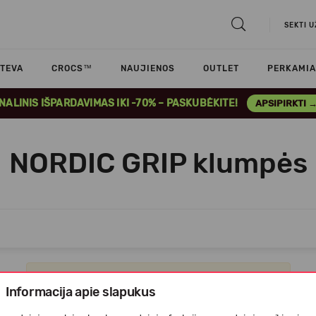
SEKTI 
TEVA
CROCS™
NAUJIENOS
OUTLET
PERKAMIA
INALINIS IŠPARDAVIMAS IKI -70% – PASKUBĖKITE!
APSIPIRKTI 
NORDIC GRIP klumpės
Apgailestaujame, tačiau prekių šioje kategorijoje nėra.
Informacija apie slapukus