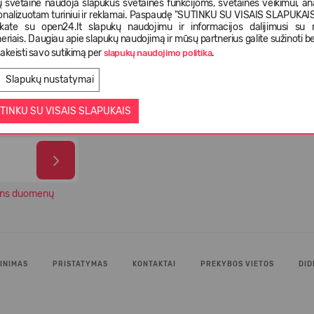
 svetainė naudoja slapukus svetainės funkcijoms, svetainės veikimui, anal
onalizuotam turiniui ir reklamai. Paspaudę "SUTINKU SU VISAIS SLAPUKAIS"
nkate su open24.lt slapukų naudojimu ir informacijos dalijimusi su
eriais. Daugiau apie slapukų naudojimą ir mūsų partnerius galite sužinoti be
istatymas
Pasirinkimas iš daugiau kaip 5 000
Tiek 
akeisti savo sutikimą per
.
slapukų naudojimo politika
ienas
skirtingų prekių
paten
Slapukų nustatymai
TINKU SU VISAIS SLAPUKAIS
ns duomenų
INIMAS
PRISTATYMAS
KONTAKTAI
PREKYBOS VIETOS
DID