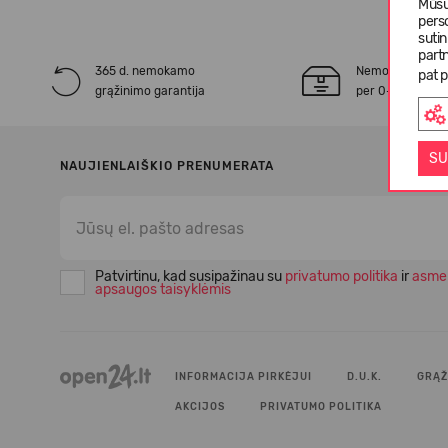
Mūsų
pers
suti
partn
365 d. nemokamo
Nemokamas* pr
pat p
grąžinimo garantija
per 0-3 darbo d
SU
NAUJIENLAIŠKIO PRENUMERATA
Patvirtinu, kad susipažinau su
privatumo politika
ir
asme
apsaugos taisyklėmis
INFORMACIJA PIRKĖJUI
D.U.K.
GRĄŽ
AKCIJOS
PRIVATUMO POLITIKA