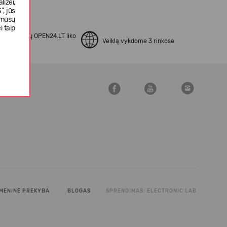
izei,
, jūs
 mūsų
i taip
apsipirkusių OPEN24.LT liko
Veiklą vykdome 3 rinkose
kinti
MENINĖ PREKYBA
BLOGAS
SPRENDIMAS:
ELECTRONIC LAB