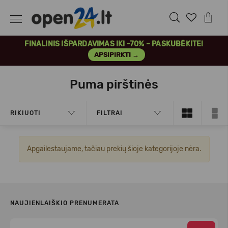
FINALINIS IŠPARDAVIMAS IKI -70% – PASKUBĖKITE!
APSIPIRKTI →
Puma pirštinės
RIKIUOTI
FILTRAI
Apgailestaujame, tačiau prekių šioje kategorijoje nėra.
NAUJIENLAIŠKIO PRENUMERATA