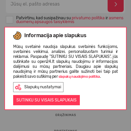
Patvirtinu, kad susipažinau su
privatumo politika
ir
asmens
duomenų apsaugos taisyklėmis
Informacija apie slapukus
Mūsų svetainė naudoja slapukus svetainės funkcijoms,
svetainės veikimui, analizei, personalizuotam turiniui ir
reklamai. Paspaudę "SUTINKU SU VISAIS SLAPUKAIS", jūs
sutinkate su open24.lt slapukų naudojimu ir informacijos
dalijimusi su mūsų partneriais. Daugiau apie slapukų
naudojimą ir mūsų partnerius galite sužinoti bei taip pat
pakeisti savo sutikimą per
.
slapukų naudojimo politika
INFORMACIJA PIRKĖJUI
Slapukų nustatymai
D.U.K.
SUTINKU SU VISAIS SLAPUKAIS
GRĄŽINIMAS