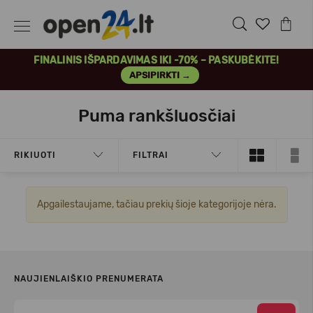
FINALINIS IŠPARDAVIMAS IKI -70% – PASKUBĖKITE!
APSIPIRKTI →
Puma rankšluosčiai
RIKIUOTI
FILTRAI
Apgailestaujame, tačiau prekių šioje kategorijoje nėra.
NAUJIENLAIŠKIO PRENUMERATA