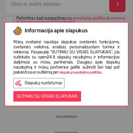
Patvirtinu, kad susipažinau su
privatumo politika
ir
asmens
duomenų apsaugos taisyklėmis
Informacija apie slapukus
Mūsų svetainė naudoja slapukus svetainės funkcijoms,
svetainės veikimui, analizei, personalizuotam turiniui ir
reklamai. Paspaudę "SUTINKU SU VISAIS SLAPUKAIS", jūs
sutinkate su open24.lt slapukų naudojimu ir informacijos
dalijimusi su mūsų partneriais. Daugiau apie slapukų
naudojimą ir mūsų partnerius galite sužinoti bei taip pat
pakeisti savo sutikimą per
.
slapukų naudojimo politika
Slapukų nustatymai
INFORMACIJA PIRKĖJUI
SUTINKU SU VISAIS SLAPUKAIS
D.U.K.
GRĄŽINIMAS