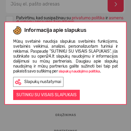
Patvirtinu, kad susipažinau su
privatumo politika
ir
asmens
duomenų apsaugos taisyklėmis
Informacija apie slapukus
Mūsų svetainė naudoja slapukus svetainės funkcijoms,
svetainės veikimui, analizei, personalizuotam turiniui ir
reklamai. Paspaudę "SUTINKU SU VISAIS SLAPUKAIS", jūs
sutinkate su open24.lt slapukų naudojimu ir informacijos
dalijimusi su mūsų partneriais. Daugiau apie slapukų
naudojimą ir mūsų partnerius galite sužinoti bei taip pat
pakeisti savo sutikimą per
.
slapukų naudojimo politika
Slapukų nustatymai
INFORMACIJA PIRKĖJUI
SUTINKU SU VISAIS SLAPUKAIS
D.U.K.
GRĄŽINIMAS