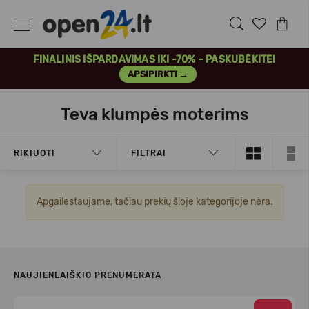
FINALINIS IŠPARDAVIMAS IKI -70% – PASKUBĖKITE!
APSIPIRKTI →
Teva klumpės moterims
RIKIUOTI
FILTRAI
Apgailestaujame, tačiau prekių šioje kategorijoje nėra.
NAUJIENLAIŠKIO PRENUMERATA