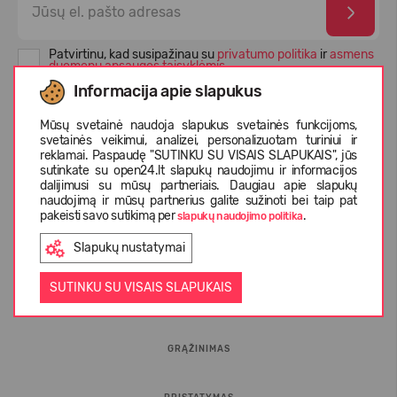
Patvirtinu, kad susipažinau su
privatumo politika
ir
asmens
duomenų apsaugos taisyklėmis
Informacija apie slapukus
Mūsų svetainė naudoja slapukus svetainės funkcijoms,
svetainės veikimui, analizei, personalizuotam turiniui ir
reklamai. Paspaudę "SUTINKU SU VISAIS SLAPUKAIS", jūs
sutinkate su open24.lt slapukų naudojimu ir informacijos
dalijimusi su mūsų partneriais. Daugiau apie slapukų
naudojimą ir mūsų partnerius galite sužinoti bei taip pat
pakeisti savo sutikimą per
.
slapukų naudojimo politika
Slapukų nustatymai
INFORMACIJA PIRKĖJUI
SUTINKU SU VISAIS SLAPUKAIS
D.U.K.
GRĄŽINIMAS