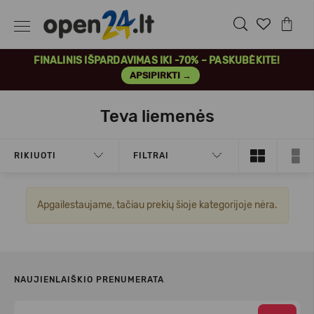
FINALINIS IŠPARDAVIMAS IKI -70% – PASKUBĖKITE!
APSIPIRKTI →
Teva liemenės
RIKIUOTI
FILTRAI
Apgailestaujame, tačiau prekių šioje kategorijoje nėra.
NAUJIENLAIŠKIO PRENUMERATA