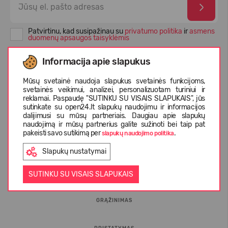
Patvirtinu, kad susipažinau su
privatumo politika
ir
asmens
duomenų apsaugos taisyklėmis
Informacija apie slapukus
Mūsų svetainė naudoja slapukus svetainės funkcijoms,
svetainės veikimui, analizei, personalizuotam turiniui ir
reklamai. Paspaudę "SUTINKU SU VISAIS SLAPUKAIS", jūs
sutinkate su open24.lt slapukų naudojimu ir informacijos
dalijimusi su mūsų partneriais. Daugiau apie slapukų
naudojimą ir mūsų partnerius galite sužinoti bei taip pat
pakeisti savo sutikimą per
.
slapukų naudojimo politika
INFORMACIJA PIRKĖJUI
Slapukų nustatymai
D.U.K.
SUTINKU SU VISAIS SLAPUKAIS
GRĄŽINIMAS