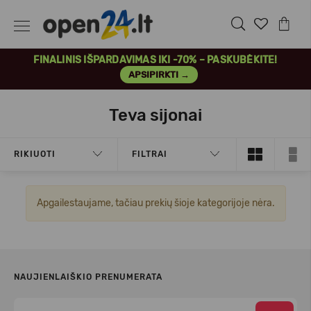
FINALINIS IŠPARDAVIMAS IKI -70% – PASKUBĖKITE!
APSIPIRKTI →
Teva sijonai
RIKIUOTI
FILTRAI
Apgailestaujame, tačiau prekių šioje kategorijoje nėra.
NAUJIENLAIŠKIO PRENUMERATA