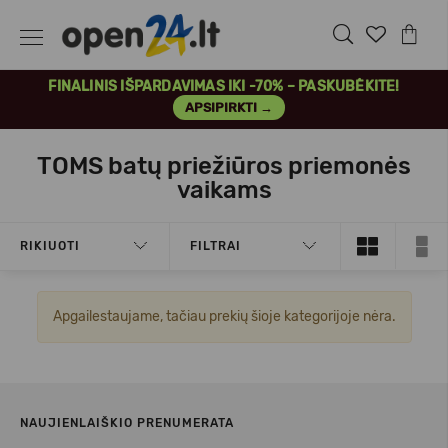
FINALINIS IŠPARDAVIMAS IKI -70% – PASKUBĖKITE!
APSIPIRKTI →
TOMS batų priežiūros priemonės
vaikams
RIKIUOTI
FILTRAI
Apgailestaujame, tačiau prekių šioje kategorijoje nėra.
NAUJIENLAIŠKIO PRENUMERATA