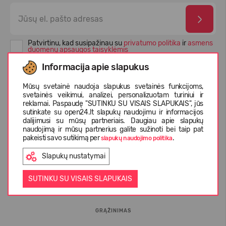
Patvirtinu, kad susipažinau su
privatumo politika
ir
asmens
duomenų apsaugos taisyklėmis
Informacija apie slapukus
Mūsų svetainė naudoja slapukus svetainės funkcijoms,
svetainės veikimui, analizei, personalizuotam turiniui ir
reklamai. Paspaudę "SUTINKU SU VISAIS SLAPUKAIS", jūs
sutinkate su open24.lt slapukų naudojimu ir informacijos
dalijimusi su mūsų partneriais. Daugiau apie slapukų
naudojimą ir mūsų partnerius galite sužinoti bei taip pat
pakeisti savo sutikimą per
.
slapukų naudojimo politika
Slapukų nustatymai
INFORMACIJA PIRKĖJUI
SUTINKU SU VISAIS SLAPUKAIS
D.U.K.
GRĄŽINIMAS