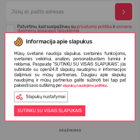
Patvirtinu, kad susipažinau su
privatumo politika
ir
asmens
duomenų apsaugos taisyklėmis
Informacija apie slapukus
Mūsų svetainė naudoja slapukus svetainės funkcijoms,
svetainės veikimui, analizei, personalizuotam turiniui ir
reklamai. Paspaudę "SUTINKU SU VISAIS SLAPUKAIS", jūs
sutinkate su open24.lt slapukų naudojimu ir informacijos
dalijimusi su mūsų partneriais. Daugiau apie slapukų
naudojimą ir mūsų partnerius galite sužinoti bei taip pat
pakeisti savo sutikimą per
.
slapukų naudojimo politika
Slapukų nustatymai
INFORMACIJA PIRKĖJUI
SUTINKU SU VISAIS SLAPUKAIS
D.U.K.
GRĄŽINIMAS