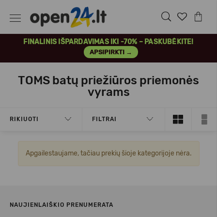
FINALINIS IŠPARDAVIMAS IKI -70% – PASKUBĖKITE!
APSIPIRKTI →
TOMS batų priežiūros priemonės
vyrams
RIKIUOTI
FILTRAI
Apgailestaujame, tačiau prekių šioje kategorijoje nėra.
NAUJIENLAIŠKIO PRENUMERATA