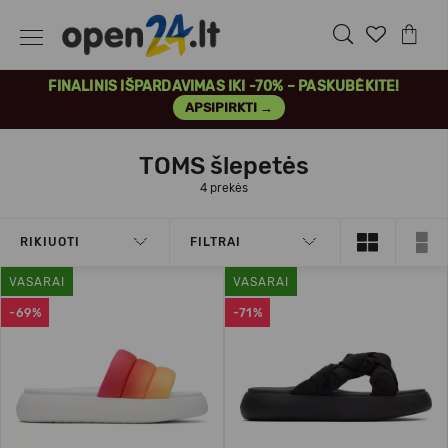
FINALINIS IŠPARDAVIMAS IKI -70% – PASKUBĖKITE!
APSIPIRKTI →
TOMS šlepetės
4 prekės
RIKIUOTI
FILTRAI
VASARAI
VASARAI
-69%
-71%