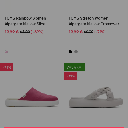
TOMS Rainbow Women
TOMS Stretch Women
Alpargata Mallow Slide
Alpargata Mallow Crossover
19,99 €
64.99
(-69%)
19,99 €
69.99
(-71%)
-71%
VASARAI
-71%