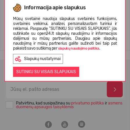
TOMS Heritage Canvas
TOMS Stretch Women
Informacija apie slapukus
Women's Mallow Mule
Alpargata Mallow Crossover
Sneaker
Mūsų svetainė naudoja slapukus svetainės funkcijoms,
19,99 €
69.99
(-71%)
19,99 €
69.99
(-71%)
svetainės veikimui, analizei, personalizuotam turiniui ir
reklamai. Paspaudę "SUTINKU SU VISAIS SLAPUKAIS", jūs
sutinkate su open24.lt slapukų naudojimu ir informacijos
dalijimusi su mūsų partneriais. Daugiau apie slapukų
naudojimą ir mūsų partnerius galite sužinoti bei taip pat
pakeisti savo sutikimą per
.
slapukų naudojimo politika
Slapukų nustatymai
NAUJIENLAIŠKIO PRENUMERATA
SUTINKU SU VISAIS SLAPUKAIS
Patvirtinu, kad susipažinau su
privatumo politika
ir
asmens
duomenų apsaugos taisyklėmis