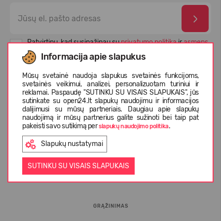
Patvirtinu, kad susipažinau su
privatumo politika
ir
asmens
duomenų apsaugos taisyklėmis
Informacija apie slapukus
Mūsų svetainė naudoja slapukus svetainės funkcijoms,
svetainės veikimui, analizei, personalizuotam turiniui ir
reklamai. Paspaudę "SUTINKU SU VISAIS SLAPUKAIS", jūs
sutinkate su open24.lt slapukų naudojimu ir informacijos
dalijimusi su mūsų partneriais. Daugiau apie slapukų
naudojimą ir mūsų partnerius galite sužinoti bei taip pat
pakeisti savo sutikimą per
.
slapukų naudojimo politika
Slapukų nustatymai
INFORMACIJA PIRKĖJUI
SUTINKU SU VISAIS SLAPUKAIS
D.U.K.
GRĄŽINIMAS