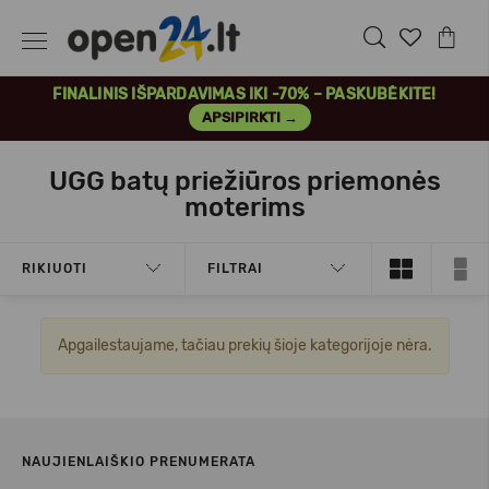
FINALINIS IŠPARDAVIMAS IKI -70% – PASKUBĖKITE!
APSIPIRKTI →
UGG batų priežiūros priemonės
moterims
RIKIUOTI
FILTRAI
Apgailestaujame, tačiau prekių šioje kategorijoje nėra.
NAUJIENLAIŠKIO PRENUMERATA