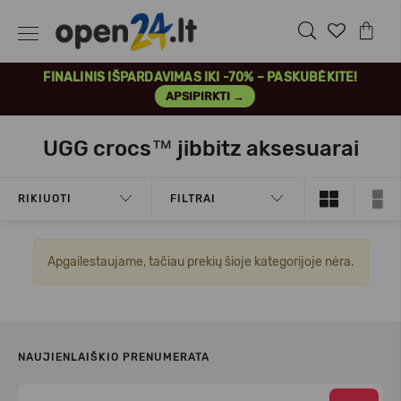
FINALINIS IŠPARDAVIMAS IKI -70% – PASKUBĖKITE!
APSIPIRKTI →
UGG crocs™ jibbitz aksesuarai
RIKIUOTI
FILTRAI
Apgailestaujame, tačiau prekių šioje kategorijoje nėra.
NAUJIENLAIŠKIO PRENUMERATA