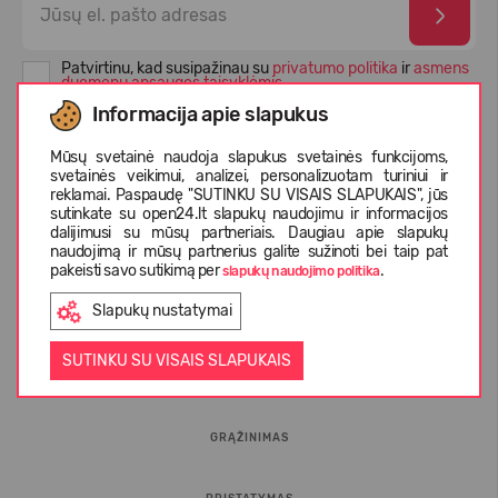
Patvirtinu, kad susipažinau su
privatumo politika
ir
asmens
duomenų apsaugos taisyklėmis
Informacija apie slapukus
Mūsų svetainė naudoja slapukus svetainės funkcijoms,
svetainės veikimui, analizei, personalizuotam turiniui ir
reklamai. Paspaudę "SUTINKU SU VISAIS SLAPUKAIS", jūs
sutinkate su open24.lt slapukų naudojimu ir informacijos
dalijimusi su mūsų partneriais. Daugiau apie slapukų
naudojimą ir mūsų partnerius galite sužinoti bei taip pat
pakeisti savo sutikimą per
.
slapukų naudojimo politika
Slapukų nustatymai
INFORMACIJA PIRKĖJUI
SUTINKU SU VISAIS SLAPUKAIS
D.U.K.
GRĄŽINIMAS