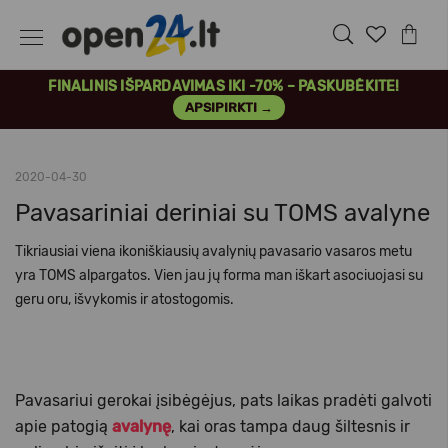
FINALINIS IŠPARDAVIMAS IKI -70% – PASKUBĖKITE!
APSIPIRKTI →
2020-04-30
Pavasariniai deriniai su TOMS avalyne
Tikriausiai viena ikoniškiausių avalynių pavasario vasaros metu
yra TOMS alpargatos. Vien jau jų forma man iškart asociuojasi su
geru oru, išvykomis ir atostogomis.
Pavasariui gerokai įsibėgėjus, pats laikas pradėti galvoti
apie patogią
avalynę
, kai oras tampa daug šiltesnis ir