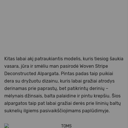
Kitas labai akį patraukiantis modelis, kuris tiesiog šaukia
vasara, jūra ir smėliu man pasirodė Woven Stripe
Deconstructed Alpargata. Pintas padas taip puikiai
dera su dryžuotu dizainu, kuris labai gražiai atrodys
derinamas prie paprastų, bet patikrintų derinių –
mėlynais džinsais, balta palaidine ir pintu krepšiu. Šios
alpargatos taip pat labai gražiai derės prie lininių baltų
suknelių ilgiems pasivaikščiojimams paplūdimyje.