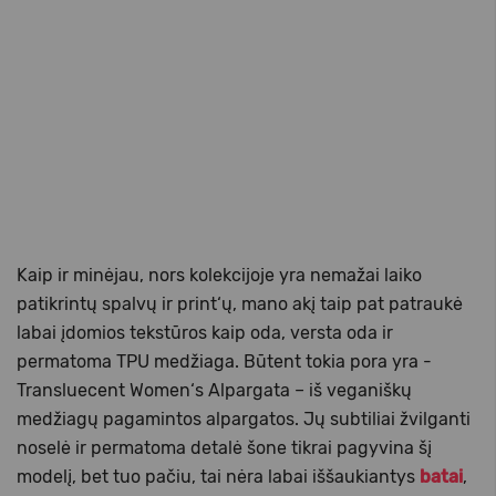
Kaip ir minėjau, nors kolekcijoje yra nemažai laiko
patikrintų spalvų ir print‘ų, mano akį taip pat patraukė
labai įdomios tekstūros kaip oda, versta oda ir
permatoma TPU medžiaga. Būtent tokia pora yra -
Transluecent Women‘s Alpargata – iš veganiškų
medžiagų pagamintos alpargatos. Jų subtiliai žvilganti
noselė ir permatoma detalė šone tikrai pagyvina šį
modelį, bet tuo pačiu, tai nėra labai iššaukiantys
batai
,