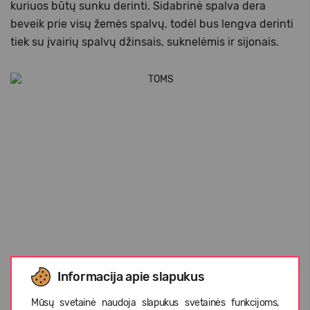
kuriuos būtų sunku derinti. Sidabrinė spalva dera
beveik prie visų žemės spalvų, todėl bus lengva derinti
tiek su įvairių spalvų džinsais, suknelėmis ir sijonais.
Informacija apie slapukus
Mūsų svetainė naudoja slapukus svetainės funkcijoms,