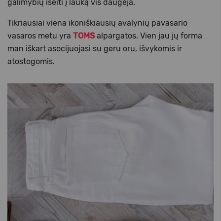
galimybių išeiti į lauką vis daugėja.
Tikriausiai viena ikoniškiausių avalynių pavasario
vasaros metu yra
TOMS
alpargatos. Vien jau jų forma
man iškart asocijuojasi su geru oru, išvykomis ir
atostogomis.