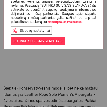
svetainės veikimui, analizei, personalizuotam turiniui ir
reklamai. Paspaudę "SUTINKU SU VISAIS SLAPUKAIS", jūs
sutinkate su open24.lt slapukų naudojimu ir informacijos
dalijimusi su mūsų partneriais. Daugiau apie slapukų
naudojimą ir mūsų partnerius galite sužinoti bei taip pat
pakeisti savo sutikimą per
.
slapukų naudojimo politika
Slapukų nustatymai
SUTINKU SU VISAIS SLAPUKAIS
Šiek tiek konservatyvesnis modelis, bet ne ką mažiau
įdomus yra Leather Rope Sole Women‘s Alpargata –
šviesiai oranžinės spalvos odinės alpargatos. Puikiai
tinkamos tiek laisvalaikiui, tiek semi smart aprangos