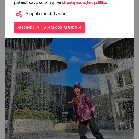
pakeisti savo sutikimą per
.
slapukų naudojimo politika
29,95 €
Slapukų nustatymai
SUTINKU SU VISAIS SLAPUKAIS