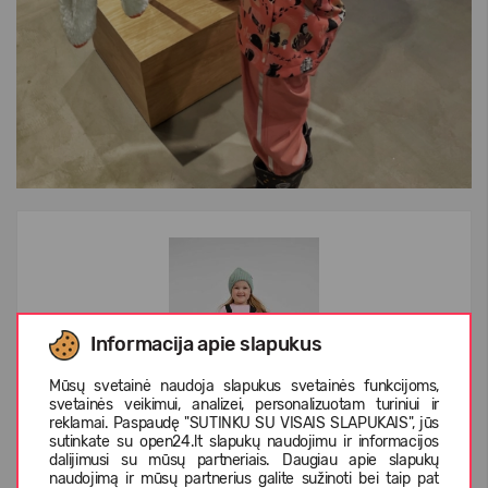
Informacija apie slapukus
Mūsų svetainė naudoja slapukus svetainės funkcijoms,
svetainės veikimui, analizei, personalizuotam turiniui ir
reklamai. Paspaudę "SUTINKU SU VISAIS SLAPUKAIS", jūs
sutinkate su open24.lt slapukų naudojimu ir informacijos
dalijimusi su mūsų partneriais. Daugiau apie slapukų
REIMA Rain Pants Lammikko 5100026A
naudojimą ir mūsų partnerius galite sužinoti bei taip pat